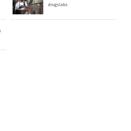
drugslabs
k