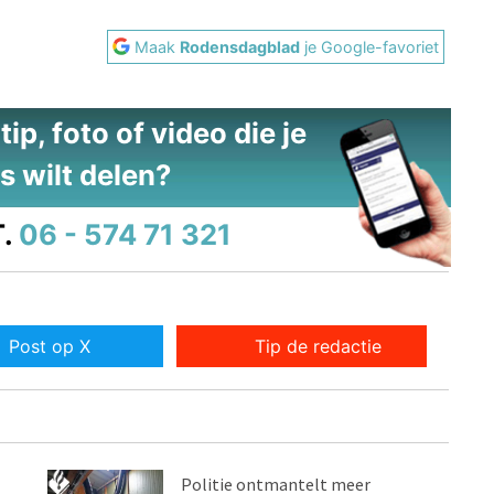
Maak
Rodensdagblad
je Google-favoriet
ip, foto of video die je
s wilt delen?
.
06 - 574 71 321
Post op X
Tip de redactie
Politie ontmantelt meer