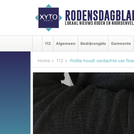
RODENSDAGBLA
lokaal nieuws roden en noordenve
112
Algemeen
Bedrijvengids
Gemeente
Home
112
Politie houdt verdachte van fina