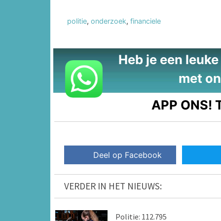
politie
,
onderzoek
,
financiele
Heb je een leuke t
met on
APP ONS!
T
Deel op Facebook
VERDER IN HET NIEUWS:
Politie: 112.795