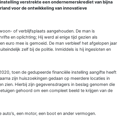
 instelling verstrekte een ondernemerskrediet van bijna
rland voor de ontwikkeling van innovatieve
woon- of verblijfsplaats aangehouden. De man is
te en oplichting; Hij werd al enige tijd gezien als
oen euro mee is gemoeid. De man verbleef het afgelopen jaar
indelijk zelf bij de politie. Inmiddels is hij ingesloten en
 2020, toen de gedupeerde financiële instelling aangifte heeft
Daarna zijn huiszoekingen gedaan op meerdere locaties in
en zien. Hierbij zijn gegevensdragers in beslag genomen die
 getuigen gehoord om een compleet beeld te krijgen van de
e auto’s, een motor, een boot en ander vermogen.