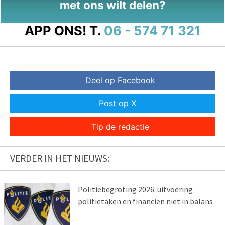
met ons wilt delen?
APP ONS!
T.
06 - 574 71 321
Deel op Facebook
Post op X
Tip de redactie
VERDER IN HET NIEUWS:
Politiebegroting 2026: uitvoering
politietaken en financiën niet in balans