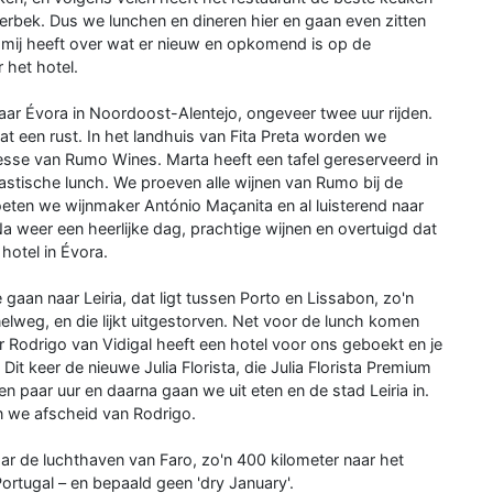
erbek. Dus we lunchen en dineren hier en gaan even zitten
or mij heeft over wat er nieuw en opkomend is op de
 het hotel.
ar Évora in Noordoost-Alentejo, ongeveer twee uur rijden.
at een rust. In het landhuis van Fita Preta worden we
esse van Rumo Wines. Marta heeft een tafel gereserveerd in
astische lunch. We proeven alle wijnen van Rumo bij de
eten we wijnmaker António Maçanita en al luisterend naar
a weer een heerlijke dag, prachtige wijnen en overtuigd dat
otel in Évora.
gaan naar Leiria, dat ligt tussen Porto en Lissabon, zo'n
lweg, en die lijkt uitgestorven. Net voor de lunch komen
 Rodrigo van Vidigal heeft een hotel voor ons geboekt en je
Dit keer de nieuwe Julia Florista, die Julia Florista Premium
n paar uur en daarna gaan we uit eten en de stad Leiria in.
n we afscheid van Rodrigo.
r de luchthaven van Faro, zo'n 400 kilometer naar het
Portugal – en bepaald geen 'dry January'.