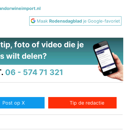
ndorwineimport.nl
Maak
Rodensdagblad
je Google-favoriet
ip, foto of video die je
s wilt delen?
.
06 - 574 71 321
Post op X
Tip de redactie