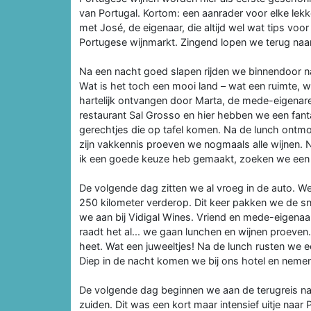
van Portugal. Kortom: een aanrader voor elke lekk
met José, de eigenaar, die altijd wel wat tips vo
Portugese wijnmarkt. Zingend lopen we terug naar
Na een nacht goed slapen rijden we binnendoor na
Wat is het toch een mooi land – wat een ruimte, w
hartelijk ontvangen door Marta, de mede-eigenar
restaurant Sal Grosso en hier hebben we een fant
gerechtjes die op tafel komen. Na de lunch ontmo
zijn vakkennis proeven we nogmaals alle wijnen. N
ik een goede keuze heb gemaakt, zoeken we een h
De volgende dag zitten we al vroeg in de auto. We 
250 kilometer verderop. Dit keer pakken we de sne
we aan bij Vidigal Wines. Vriend en mede-eigenaar
raadt het al... we gaan lunchen en wijnen proeven. 
heet. Wat een juweeltjes! Na de lunch rusten we ee
Diep in de nacht komen we bij ons hotel en neme
De volgende dag beginnen we aan de terugreis naa
zuiden. Dit was een kort maar intensief uitje naar 