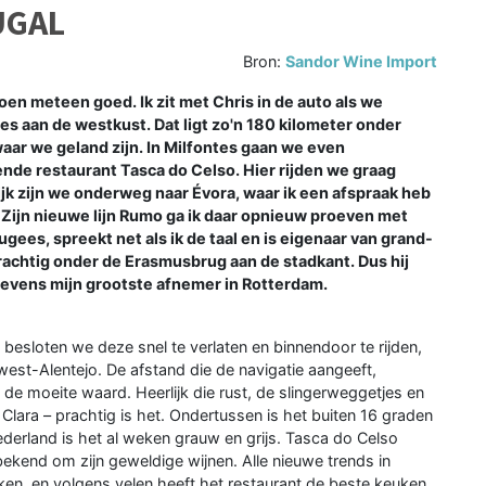
UGAL
Bron:
Sandor Wine Import
oen meteen goed. Ik zit met Chris in de auto als we
es aan de westkust. Dat ligt zo'n 180 kilometer onder
aar we geland zijn. In Milfontes gaan we even
ende restaurant Tasca do Celso. Hier rijden we graag
ijk zijn we onderweg naar Évora, waar ik een afspraak heb
ijn nieuwe lijn Rumo ga ik daar opnieuw proeven met
ugees, spreekt net als ik de taal en is eigenaar van grand-
achtig onder de Erasmusbrug aan de stadkant. Dus hij
tevens mijn grootste afnemer in Rotterdam.
sloten we deze snel te verlaten en binnendoor te rijden,
st-Alentejo. De afstand die de navigatie aangeeft,
de moeite waard. Heerlijk die rust, de slingerweggetjes en
Clara – prachtig is het. Ondertussen is het buiten 16 graden
ederland is het al weken grauw en grijs. Tasca do Celso
bekend om zijn geweldige wijnen. Alle nieuwe trends in
en, en volgens velen heeft het restaurant de beste keuken