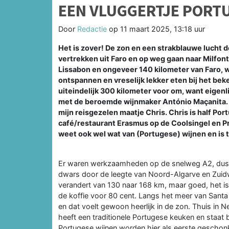
EEN VLUGGERTJE PORT
Door
Redactie
op
11 maart 2025, 13:18 uur
Het is zover! De zon en een strakblauwe lucht d
vertrekken uit Faro en op weg gaan naar Milfont
Lissabon en ongeveer 140 kilometer van Faro, w
ontspannen en vreselijk lekker eten bij het bek
uiteindelijk 300 kilometer voor om, want eigenl
met de beroemde wijnmaker António Maçanita. Z
mijn reisgezelen maatje Chris. Chris is half Port
café/restaurant Erasmus op de Coolsingel en Pr
weet ook wel wat van (Portugese) wijnen en is 
Er waren werkzaamheden op de snelweg A2, dus be
dwars door de leegte van Noord-Algarve en Zuidwe
verandert van 130 naar 168 km, maar goed, het is 
de koffie voor 80 cent. Langs het meer van Santa 
en dat voelt gewoon heerlijk in de zon. Thuis in N
heeft een traditionele Portugese keuken en staat 
Portugese wijnen worden hier als eerste geschonk