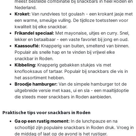
meest bestelde combinatie bij snackbars in heel Roden en
Nederland.
Kroket:
Van rundvlees tot goulash - een krokant jasje met
een warme, smeuïge vulling. De tijdloze toetssteen voor
kwaliteit bij elke snackbar.
Frikandel speciaal:
Met mayonaise, uitjes en curry. Snel,
lekker en betaalbaar - een vaste favoriet bij jong en oud.
Kaassouflé:
Knapperig van buiten, smeltend van binnen.
Populair als snelle hap en te vinden bij vrijwel elke
snackbar in Roden.
Kibbeling:
Knapperig gebakken stukjes vis met
knoflooksaus of tartaar. Populair bij snackbars die vis in
het assortiment hebben.
Broodje hamburger:
Van de simpele hamburger tot de
uitgebreide versie met kaas, ui en sla - een maaltijdoptie
die steeds meer snackbars in Roden aanbieden.
Praktische tips voor snackbars in Roden
Ga op een rustig moment:
In de lunchpauze en na
schooltijd zijn populaire snackbars in Roden druk. Vroeg in
de middag of laat op de avond is het rustiger.