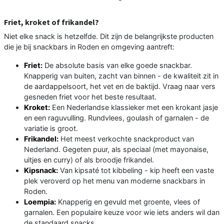
Friet, kroket of frikandel?
Niet elke snack is hetzelfde. Dit zijn de belangrijkste producten
die je bij snackbars in Roden en omgeving aantreft:
Friet:
De absolute basis van elke goede snackbar.
Knapperig van buiten, zacht van binnen - de kwaliteit zit in
de aardappelsoort, het vet en de baktijd. Vraag naar vers
gesneden friet voor het beste resultaat.
Kroket:
Een Nederlandse klassieker met een krokant jasje
en een raguvulling. Rundvlees, goulash of garnalen - de
variatie is groot.
Frikandel:
Het meest verkochte snackproduct van
Nederland. Gegeten puur, als speciaal (met mayonaise,
uitjes en curry) of als broodje frikandel.
Kipsnack:
Van kipsaté tot kibbeling - kip heeft een vaste
plek veroverd op het menu van moderne snackbars in
Roden.
Loempia:
Knapperig en gevuld met groente, vlees of
garnalen. Een populaire keuze voor wie iets anders wil dan
de standaard snacks.