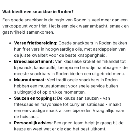
Wat biedt een snackbar in Roden?
Een goede snackbar in de regio van Roden is veel meer dan een
verkooppunt voor friet. Het is een plek waar ambacht, smaak en
gastvrijheid samenkomen.
Verse frietbereiding:
Goede snackbars in Roden bakken
hun friet vers in hoogwaardige olie, met aardappelen van
de juiste kwaliteit voor de beste knapperigheid.
Breed assortiment:
Van klassieke kroket en frikandel tot
kipsnack, kaassouflé, loempia en broodje hamburger - de
meeste snackbars in Roden bieden een uitgebreid menu.
Muurautomaat:
Veel traditionele snackbars in Roden
hebben een muurautomaat voor snelle service buiten
sluitingstijd of op drukke momenten.
Sauzen en toppings:
De keuze aan sauzen - van
fritessaus en mayonaise tot curry en satésaus - maakt
een eenvoudige snack al snel bijzonder. Vraag altijd naar
de huissaus.
Persoonlijk advies:
Een goed team helpt je graag bij de
keuze en weet wat er die dag het best uitkomt.