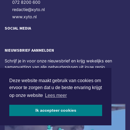
072 8200 600
redactie@xyto.nl
www.xyto.nl
SOCIAL MEDIA
NIEUWSBRIEF AANMELDEN
Schrijf je in voor onze nieuwsbrief en krijg wekelijks een
samenvatting van alle gebeurtenissen uit jouw regio.
Aanmelden
Deze website maakt gebruik van cookies om
ervoor te zorgen dat u de beste ervaring krijgt
op onze website
Lees meer
ONLINE DAGBLADEN
Ik accepteer cookies