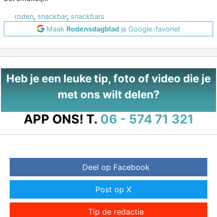
roden
,
snackbar
,
snackbars
Maak
Rodensdagblad
je Google-favoriet
Heb je een leuke tip, foto of video die je
met ons wilt delen?
APP ONS!
T.
06 - 574 71 321
Deel op Facebook
Post op X
Tip de redactie