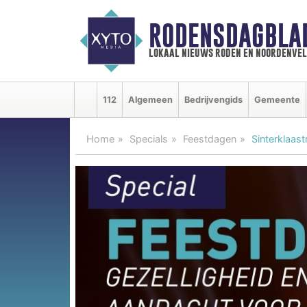
RODENSDAGBLA
lokaal nieuws roden en noordenve
112
Algemeen
Bedrijvengids
Gemeente
Home
Specials
Feestdagen
Sinterklaast