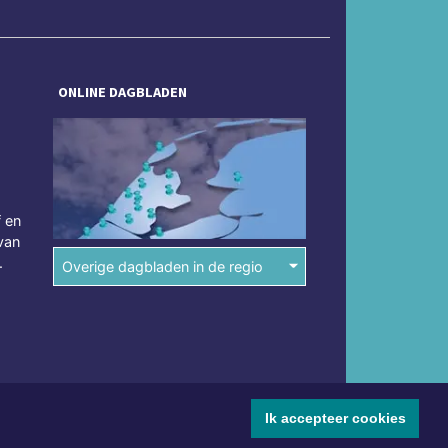
ONLINE DAGBLADEN
f en
van
.
Overige dagbladen in de regio
Ik accepteer cookies
mene voorwaarden
Disclaimer
Privacy Statement