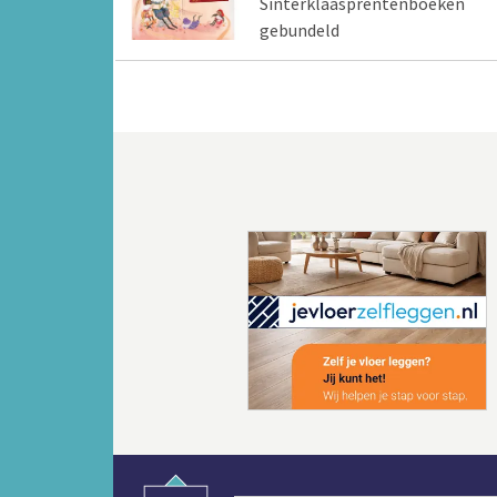
Sinterklaasprentenboeken
gebundeld
Vorige