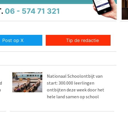
.
06 - 574 71 321
Post op X
Tip de redactie
Nationaal Schoolontbijt van
d
start: 300.000 leerlingen
n
ontbijten deze week door het
hele land samen op school