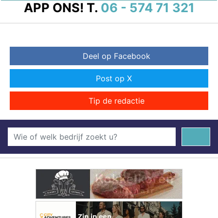
APP ONS!
T.
06 - 574 71 321
Deel op Facebook
Post op X
Tip de redactie