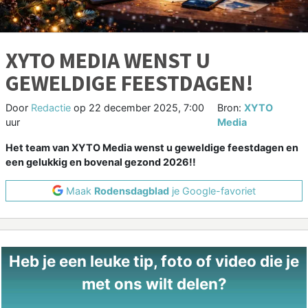
XYTO MEDIA WENST U
GEWELDIGE FEESTDAGEN!
Door
Redactie
op
22 december 2025, 7:00
Bron:
XYTO
uur
Media
Het team van XYTO Media wenst u geweldige feestdagen en
een gelukkig en bovenal gezond 2026!!
Maak
Rodensdagblad
je Google-favoriet
Heb je een leuke tip, foto of video die je
met ons wilt delen?