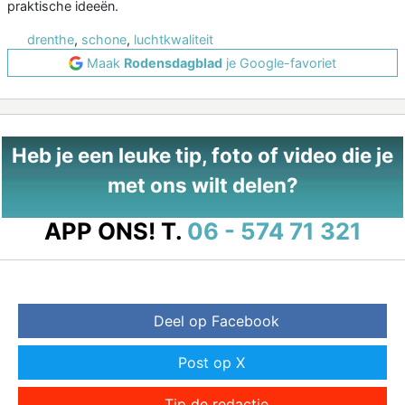
praktische ideeën.
drenthe
,
schone
,
luchtkwaliteit
Maak
Rodensdagblad
je Google-favoriet
Heb je een leuke tip, foto of video die je
met ons wilt delen?
APP ONS!
T.
06 - 574 71 321
Deel op Facebook
Post op X
Tip de redactie