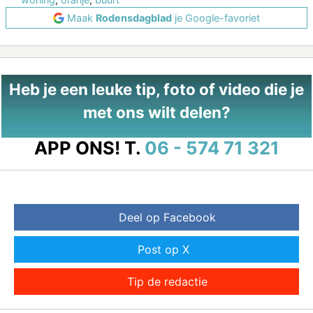
Maak
Rodensdagblad
je Google-favoriet
Heb je een leuke tip, foto of video die je
met ons wilt delen?
APP ONS!
T.
06 - 574 71 321
Deel op Facebook
Post op X
Tip de redactie