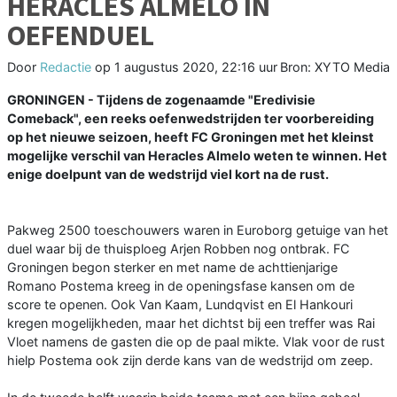
HERACLES ALMELO IN
OEFENDUEL
Door
Redactie
op
1 augustus 2020, 22:16 uur
Bron: XYTO Media
GRONINGEN - Tijdens de zogenaamde "Eredivisie
Comeback", een reeks oefenwedstrijden ter voorbereiding
op het nieuwe seizoen, heeft FC Groningen met het kleinst
mogelijke verschil van Heracles Almelo weten te winnen. Het
enige doelpunt van de wedstrijd viel kort na de rust.
Pakweg 2500 toeschouwers waren in Euroborg getuige van het
duel waar bij de thuisploeg Arjen Robben nog ontbrak. FC
Groningen begon sterker en met name de achttienjarige
Romano Postema kreeg in de openingsfase kansen om de
score te openen. Ook Van Kaam, Lundqvist en El Hankouri
kregen mogelijkheden, maar het dichtst bij een treffer was Rai
Vloet namens de gasten die op de paal mikte. Vlak voor de rust
hielp Postema ook zijn derde kans van de wedstrijd om zeep.