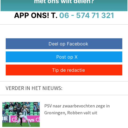
met ons wilt delen?
APP ONS!
T.
06 - 574 71 321
Deel op Facebook
Post op X
Tip de redactie
VERDER IN HET NIEUWS:
PSV naar zwaarbevochten zege in
Groningen, Robben valt uit