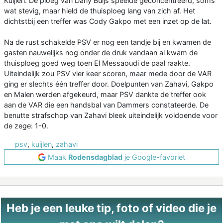
Kuijlen. De ploeg van Dany Buijs speelde geconcentreerd, soms
wat stevig, maar hield de thuisploeg lang van zich af. Het
dichtstbij een treffer was Cody Gakpo met een inzet op de lat.
Na de rust schakelde PSV er nog een tandje bij en kwamen de
gasten nauwelijks nog onder de druk vandaan al kwam de
thuisploeg goed weg toen El Messaoudi de paal raakte.
Uiteindelijk zou PSV vier keer scoren, maar mede door de VAR
ging er slechts één treffer door. Doelpunten van Zahavi, Gakpo
en Malen werden afgekeurd, maar PSV dankte de treffer ook
aan de VAR die een handsbal van Dammers constateerde. De
benutte strafschop van Zahavi bleek uiteindelijk voldoende voor
de zege: 1-0.
psv
,
kuijlen
,
zahavi
Maak
Rodensdagblad
je Google-favoriet
Heb je een leuke tip, foto of video die je