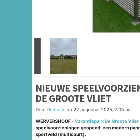
Vorige
NIEUWE SPEELVOORZIEN
DE GROOTE VLIET
Door
Redactie
op
22 augustus 2025, 7:05 uur
WERVERSHOOF -
Vakantiepark De Groote Vliet
speelvoorzieningen geopend: een modern panna
sportveld (multicourt).