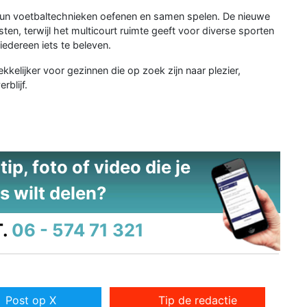
hun voetbaltechnieken oefenen en samen spelen. De nieuwe
nsten, terwijl het multicourt ruimte geeft voor diverse sporten
 iedereen iets te beleven.
elijker voor gezinnen die op zoek zijn naar plezier,
rblijf.
ip, foto of video die je
s wilt delen?
.
06 - 574 71 321
Post op X
Tip de redactie