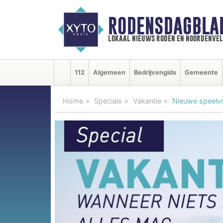
RODENSDAGBLA
lokaal nieuws roden en noordenve
112
Algemeen
Bedrijvengids
Gemeente
Home
Specials
Vakantie
Nieuwe speelvo