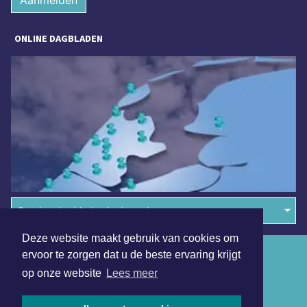
ONLINE DAGBLADEN
Overige dagbladen in de regio
Deze website maakt gebruik van cookies om
Algemene voorwaarden
ervoor te zorgen dat u de beste ervaring krijgt
op onze website
Lees meer
Disclaimer
Privacy Statement