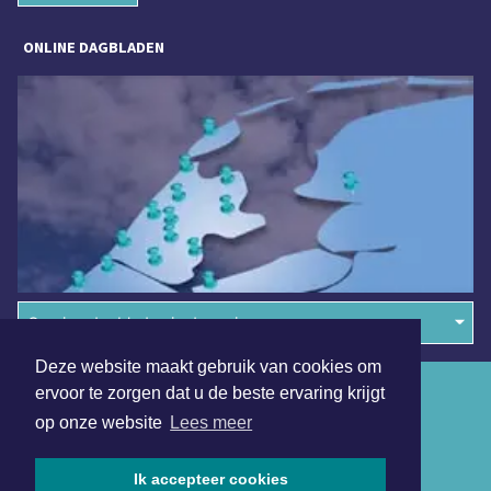
ONLINE DAGBLADEN
Overige dagbladen in de regio
Deze website maakt gebruik van cookies om
Algemene voorwaarden
ervoor te zorgen dat u de beste ervaring krijgt
op onze website
Lees meer
Disclaimer
Privacy Statement
Ik accepteer cookies