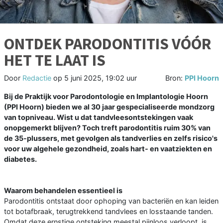
ONTDEK PARODONTITIS VÓÓR
HET TE LAAT IS
Door
Redactie
op
5 juni 2025, 19:02 uur
Bron:
PPI Hoorn
Bij de Praktijk voor Parodontologie en Implantologie Hoorn
(PPI Hoorn) bieden we al 30 jaar gespecialiseerde mondzorg
van topniveau. Wist u dat tandvleesontstekingen vaak
onopgemerkt blijven? Toch treft parodontitis ruim 30% van
de 35-plussers, met gevolgen als tandverlies en zelfs risico's
voor uw algehele gezondheid, zoals hart- en vaatziekten en
diabetes.
Waarom behandelen essentieel is
Parodontitis ontstaat door ophoping van bacteriën en kan leiden
tot botafbraak, terugtrekkend tandvlees en losstaande tanden.
Omdat deze ernstige ontsteking meestal pijnloos verloopt, is