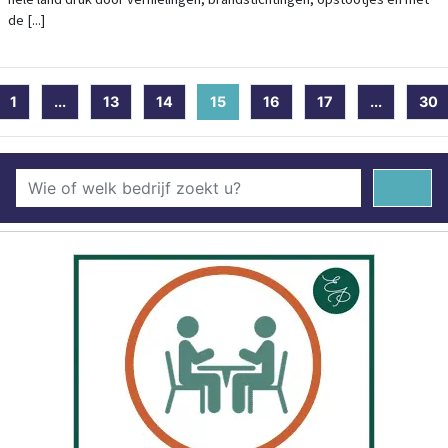
de [...]
1
...
13
14
15
(current)
16
17
...
30