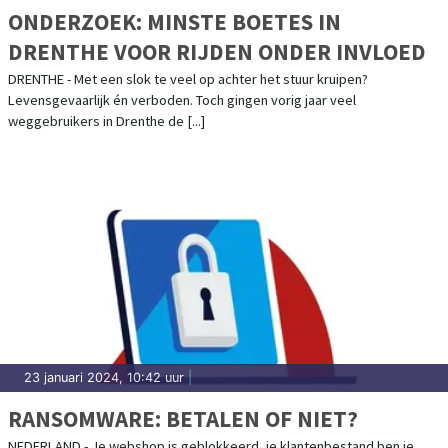
ONDERZOEK: MINSTE BOETES IN
DRENTHE VOOR RIJDEN ONDER INVLOED
DRENTHE - Met een slok te veel op achter het stuur kruipen?
Levensgevaarlijk én verboden. Toch gingen vorig jaar veel
weggebruikers in Drenthe de [...]
23 januari 2024, 10:42 uur
|
RANSOMWARE: BETALEN OF NIET?
NEDERLAND - Je webshop is geblokkeerd, je klantenbestand ben je