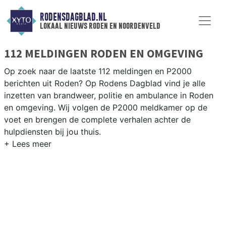
RODENSDAGBLAD.NL
lokaal nieuws roden en noordenveld
112 MELDINGEN RODEN EN OMGEVING
Op zoek naar de laatste 112 meldingen en P2000
berichten uit Roden? Op Rodens Dagblad vind je alle
inzetten van brandweer, politie en ambulance in Roden
en omgeving. Wij volgen de P2000 meldkamer op de
voet en brengen de complete verhalen achter de
hulpdiensten bij jou thuis.
P2000 MELDINGEN RODEN
Van incidenten op de N372 en de Leeksterweg tot
meldingen in Roden centrum, Peize, Norg en andere
dorpen in de gemeente Noordenveld — wij brengen het
nieuws.