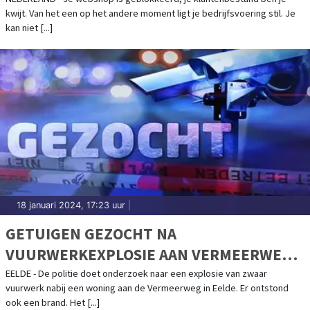
kwijt. Van het een op het andere moment ligt je bedrijfsvoering stil. Je
kan niet [...]
18 januari 2024, 17:23 uur
|
GETUIGEN GEZOCHT NA
VUURWERKEXPLOSIE AAN VERMEERWEG
IN EELDE
EELDE - De politie doet onderzoek naar een explosie van zwaar
vuurwerk nabij een woning aan de Vermeerweg in Eelde. Er ontstond
ook een brand. Het [...]