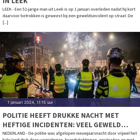
IN LEEK
LEEK - Een 52-jarige man uit Leek is op 1 januari overleden nadat hij kort
daarvoor betrokken is geweest bij een geweldsincident op straat. De
[...]
1 januari 2024, 11:15 uur
|
POLITIE HEEFT DRUKKE NACHT MET
HEFTIGE INCIDENTEN: VEEL GEWELD
TEGEN HULPVERLENERS
NEDERLAND - De politie was afgelopen nieuwjaarsnacht door vrijwel het
hele land druk door vernielingen, brandstichtingen, opstootjes en met