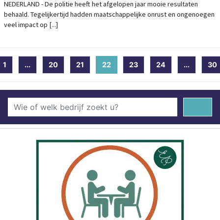
NEDERLAND - De politie heeft het afgelopen jaar mooie resultaten
behaald. Tegelijkertijd hadden maatschappelijke onrust en ongenoegen
veel impact op [...]
1
...
20
21
22
(current)
23
24
...
30