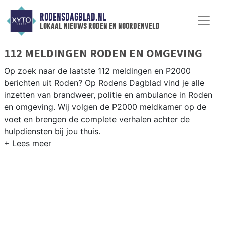
RODENSDAGBLAD.NL
lokaal nieuws roden en noordenveld
112 MELDINGEN RODEN EN OMGEVING
Op zoek naar de laatste 112 meldingen en P2000
berichten uit Roden? Op Rodens Dagblad vind je alle
inzetten van brandweer, politie en ambulance in Roden
en omgeving. Wij volgen de P2000 meldkamer op de
voet en brengen de complete verhalen achter de
hulpdiensten bij jou thuis.
P2000 MELDINGEN RODEN
Van incidenten op de N372 en de Leeksterweg tot
meldingen in Roden centrum, Peize, Norg en andere
dorpen in de gemeente Noordenveld — wij brengen het
nieuws.