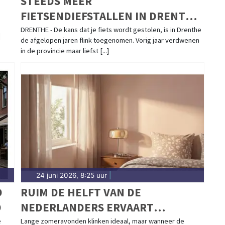
STEEDS MEER
FIETSENDIEFSTALLEN IN DRENTHE:
STIJGING VAN 19,2% IN VIER JAAR
DRENTHE - De kans dat je fiets wordt gestolen, is in Drenthe
]
de afgelopen jaren flink toegenomen. Vorig jaar verdwenen
in de provincie maar liefst [...]
24 juni 2026, 8:25 uur
|
D
RUIM DE HELFT VAN DE
D
NEDERLANDERS ERVAART
SLAAPKLACHTEN IN DE ZOMER
e
Lange zomeravonden klinken ideaal, maar wanneer de