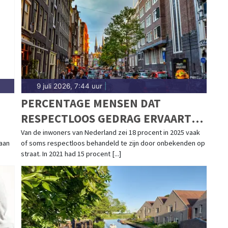
renthe.
9 juli 2026, 7:44 uur
|
PERCENTAGE MENSEN DAT
RESPECTLOOS GEDRAG ERVAART
TOEGENOMEN
Van de inwoners van Nederland zei 18 procent in 2025 vaak
aan
of soms respectloos behandeld te zijn door onbekenden op
straat. In 2021 had 15 procent [...]