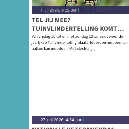
1 juli 2026, 9:22 uur
|
TEL JIJ MEE?
TUINVLINDERTELLING KOMT
ERAAN: ONTDEK DE VLINDERS IN
Van vrijdag 10 tot en met zondag 12 juli vindt weer de
jaarlijkse Tuinvlindertelling plaats. Iedereen met een tuin
EIGEN TUIN
balkon kan meedoen. Met slechts [...]
27 juni 2026, 4:54 uur
|