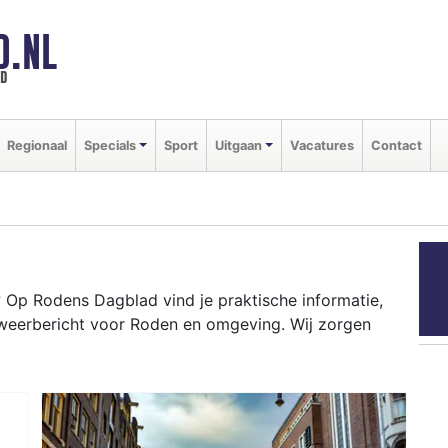
D.NL
ld
Regionaal
Specials
Sport
Uitgaan
Vacatures
Contact
Op Rodens Dagblad vind je praktische informatie,
 weerbericht voor Roden en omgeving. Wij zorgen
N
ten als de Roder Markt tot het weersbericht voor