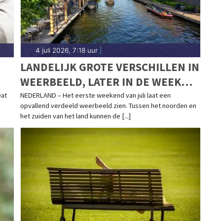
4 juli 2026, 7:18 uur
|
LANDELIJK GROTE VERSCHILLEN IN
WEERBEELD, LATER IN DE WEEK
S
WEER FLINK WARMER
Dat
NEDERLAND – Het eerste weekend van juli laat een
opvallend verdeeld weerbeeld zien. Tussen het noorden en
het zuiden van het land kunnen de [...]