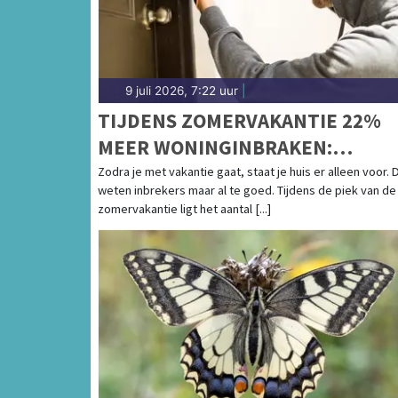
9 juli 2026, 7:22 uur
|
TIJDENS ZOMERVAKANTIE 22%
MEER WONINGINBRAKEN:
INBREKERS PIEKEN ALS HEEL ON
Zodra je met vakantie gaat, staat je huis er alleen voor. 
weten inbrekers maar al te goed. Tijdens de piek van de
LAND WEG IS
zomervakantie ligt het aantal [...]