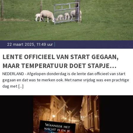
22 maart 2025, 11:49 uur
|
LENTE OFFICIEEL VAN START GEGAAN,
MAAR TEMPERATUUR DOET STAPJE
TERUG
NEDERLAND - Afgelopen donderdag is de lente dan officieel van start
gegaan en dat was te merken ook. Met name vrijdag was een prachtige
dag met [...]