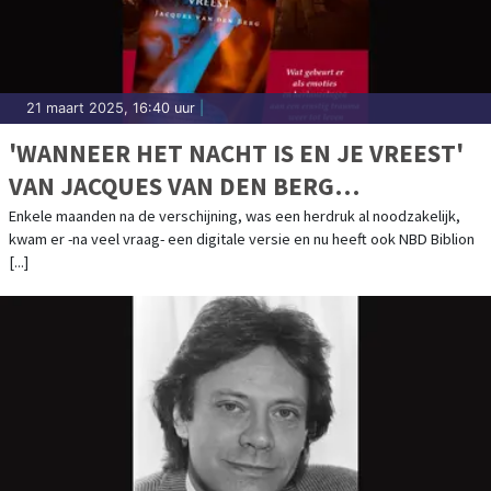
21 maart 2025, 16:40 uur
|
'WANNEER HET NACHT IS EN JE VREEST'
VAN JACQUES VAN DEN BERG
BINNENKORT IN BIBLIOTHEKEN!
Enkele maanden na de verschijning, was een herdruk al noodzakelijk,
kwam er -na veel vraag- een digitale versie en nu heeft ook NBD Biblion
[...]