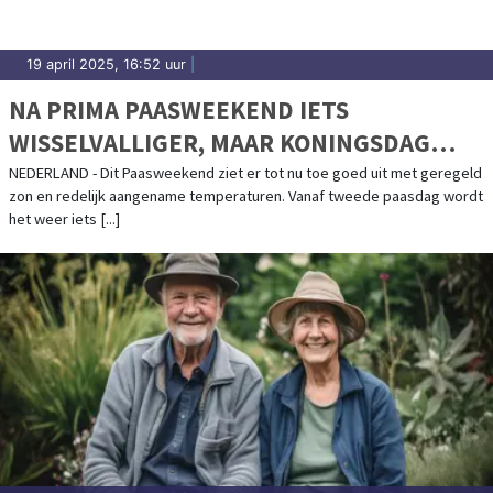
19 april 2025, 16:52 uur
|
NA PRIMA PAASWEEKEND IETS
WISSELVALLIGER, MAAR KONINGSDAG
LIJKT WEER DROOG EN ZONNIG TE
NEDERLAND - Dit Paasweekend ziet er tot nu toe goed uit met geregeld
zon en redelijk aangename temperaturen. Vanaf tweede paasdag wordt
WORDEN
het weer iets [...]