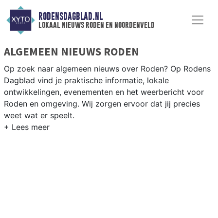
RODENSDAGBLAD.NL
lokaal nieuws roden en noordenveld
ALGEMEEN NIEUWS RODEN
Op zoek naar algemeen nieuws over Roden? Op Rodens
Dagblad vind je praktische informatie, lokale
ontwikkelingen, evenementen en het weerbericht voor
Roden en omgeving. Wij zorgen ervoor dat jij precies
weet wat er speelt.
PRAKTISCHE INFORMATIE RODEN
Van werkzaamheden op de N372 en evenementen als de
Roder Markt tot het weersbericht voor de regio
Noordenveld en het noorden van Drenthe.