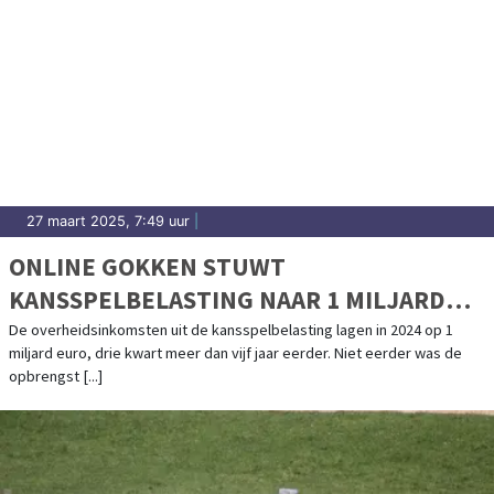
27 maart 2025, 7:49 uur
|
ONLINE GOKKEN STUWT
KANSSPELBELASTING NAAR 1 MILJARD
EURO
De overheidsinkomsten uit de kansspelbelasting lagen in 2024 op 1
miljard euro, drie kwart meer dan vijf jaar eerder. Niet eerder was de
opbrengst [...]