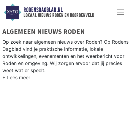
RODENSDAGBLAD.NL
lokaal nieuws roden en noordenveld
ALGEMEEN NIEUWS RODEN
Op zoek naar algemeen nieuws over Roden? Op Rodens
Dagblad vind je praktische informatie, lokale
ontwikkelingen, evenementen en het weerbericht voor
Roden en omgeving. Wij zorgen ervoor dat jij precies
weet wat er speelt.
PRAKTISCHE INFORMATIE RODEN
Van werkzaamheden op de N372 en evenementen als de
Roder Markt tot het weersbericht voor de regio
Noordenveld en het noorden van Drenthe.