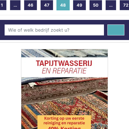
1
...
46
47
48
(current)
49
50
...
72