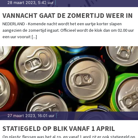
28 maart 2023, 5:42 uur
|
VANNACHT GAAT DE ZOMERTIJD WEER IN
NEDERLAND - Komende nacht wordt het een uurtje korter slapen
aangezien de zomertijd ingaat. Officieel wordt de klok dan om 02.00 uur
een uur vooruit [...]
27 maart 2023, 16:01 uur
|
STATIEGELD OP BLIK VANAF 1 APRIL
Op plastic flessen was het al zo, en vanaf 1 april zit er ook statiegeld op