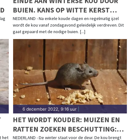
EINDE AAN WINTERSE KOU DOOR
ND
BUIEN. KANS OP WITTE KERST
ZEER KLEIN
dag
NEDERLAND - Na enkele koude dagen en regelmatig ijzel
wordt de kou vanaf zondagavond geleidelijk verdreven. Dit
gaat gepaard met de nodige buien. [...]
6 december 2022, 9:16 uur
|
T
HET WORDT KOUDER: MUIZEN EN
RATTEN ZOEKEN BESCHUTTING:
"ZE KOMEN VIA PIEPKLEINE
t het
NEDERLAND - De winter staat voor de deur. De kou brengt