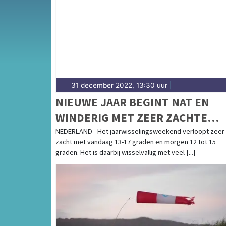
de regio Noordenveld en het noorden van D
31 december 2022, 13:30 uur
|
NIEUWE JAAR BEGINT NAT EN
WINDERIG MET ZEER ZACHTE
TEMPERATUREN
NEDERLAND - Het jaarwisselingsweekend verloopt zeer
zacht met vandaag 13-17 graden en morgen 12 tot 15
graden. Het is daarbij wisselvallig met veel [...]