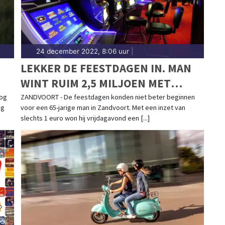
24 december 2022, 8:06 uur
|
LEKKER DE FEESTDAGEN IN. MAN
WINT RUIM 2,5 MILJOEN MET
MEGA-JACKPOT!
oog
ZANDVOORT - De feestdagen konden niet beter beginnen
ig
voor een 65-jarige man in Zandvoort. Met een inzet van
slechts 1 euro won hij vrijdagavond een [...]