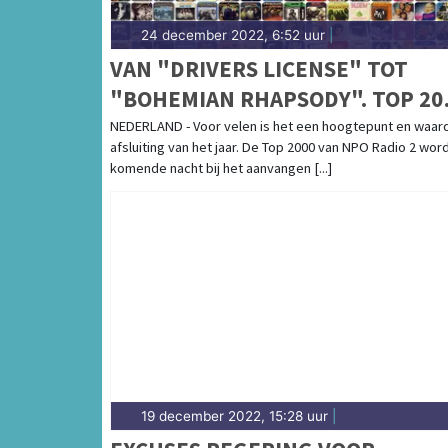
24 december 2022, 6:52 uur
|
VAN "DRIVERS LICENSE" TOT
"BOHEMIAN RHAPSODY". TOP 20
KOMENDE NACHT VAN START
NEDERLAND - Voor velen is het een hoogtepunt en waar
afsluiting van het jaar. De Top 2000 van NPO Radio 2 wor
komende nacht bij het aanvangen [...]
19 december 2022, 15:28 uur
|