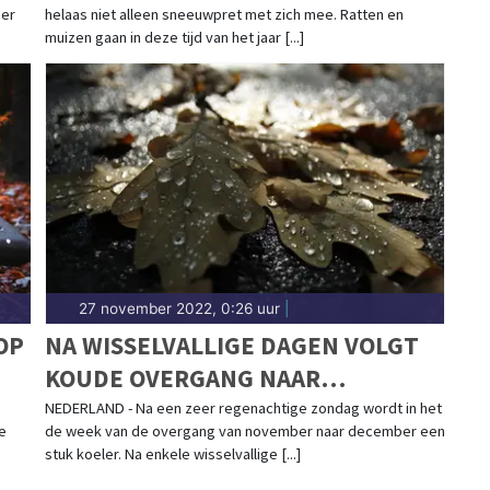
 er
helaas niet alleen sneeuwpret met zich mee. Ratten en
GAATJES JE HUIS BINNEN"
muizen gaan in deze tijd van het jaar [...]
27 november 2022, 0:26 uur
|
OP
NA WISSELVALLIGE DAGEN VOLGT
KOUDE OVERGANG NAAR
DECEMBER
NEDERLAND - Na een zeer regenachtige zondag wordt in het
e
de week van de overgang van november naar december een
stuk koeler. Na enkele wisselvallige [...]