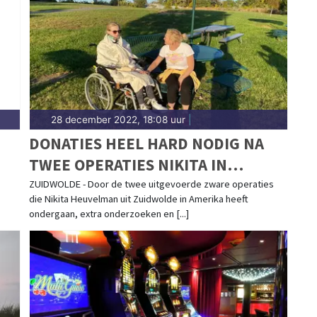
renthe.
28 december 2022, 18:08 uur
|
DONATIES HEEL HARD NODIG NA
TWEE OPERATIES NIKITA IN
AMERIKA
ZUIDWOLDE - Door de twee uitgevoerde zware operaties
die Nikita Heuvelman uit Zuidwolde in Amerika heeft
ondergaan, extra onderzoeken en [...]