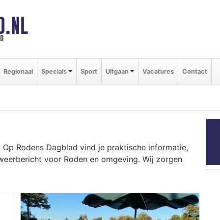
D.NL
ld
Regionaal
Specials
Sport
Uitgaan
Vacatures
Contact
Op Rodens Dagblad vind je praktische informatie,
 weerbericht voor Roden en omgeving. Wij zorgen
N
ten als de Roder Markt tot het weersbericht voor