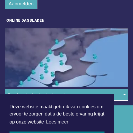
Aanmelden
ONLINE DAGBLADEN
Overige dagbladen in de regio
Deze website maakt gebruik van cookies om
Algemene voorwaarden
ervoor te zorgen dat u de beste ervaring krijgt
op onze website
Lees meer
Disclaimer