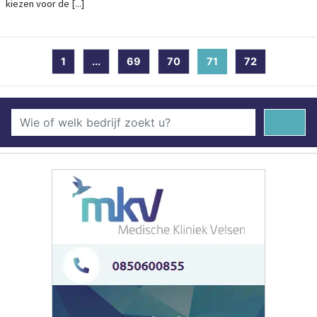
kiezen voor de [...]
1
...
69
70
71
(current)
72