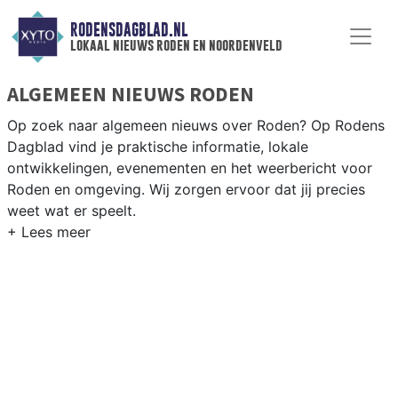
RODENSDAGBLAD.NL
lokaal nieuws roden en noordenveld
ALGEMEEN NIEUWS RODEN
Op zoek naar algemeen nieuws over Roden? Op Rodens
Dagblad vind je praktische informatie, lokale
ontwikkelingen, evenementen en het weerbericht voor
Roden en omgeving. Wij zorgen ervoor dat jij precies
weet wat er speelt.
PRAKTISCHE INFORMATIE RODEN
Van werkzaamheden op de N372 en evenementen als de
Roder Markt tot het weersbericht voor de regio
Noordenveld en het noorden van Drenthe.