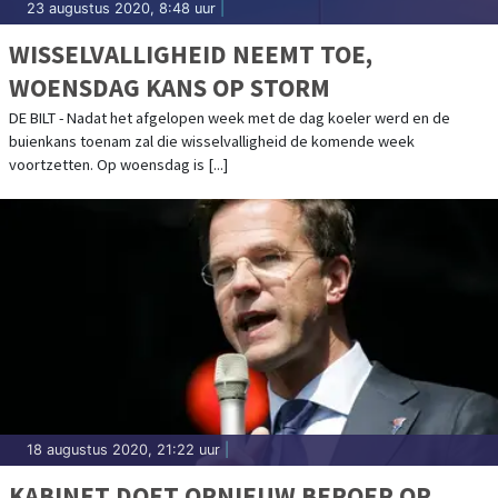
23 augustus 2020, 8:48 uur
|
WISSELVALLIGHEID NEEMT TOE,
WOENSDAG KANS OP STORM
DE BILT - Nadat het afgelopen week met de dag koeler werd en de
buienkans toenam zal die wisselvalligheid de komende week
voortzetten. Op woensdag is [...]
18 augustus 2020, 21:22 uur
|
KABINET DOET OPNIEUW BEROEP OP