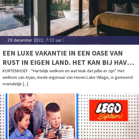
29 december 2022, 7:22 uur
|
EEN LUXE VAKANTIE IN EEN OASE VAN
RUST IN EIGEN LAND. HET KAN BIJ HAVEN
LAKE VILLAGE!
KORTENHOEF - "Hartelijk welkom en wat leuk dat jullie er zijn". Het
welkom van Arjan, mede-eigenaar van Haven Lake Village, is gemeend
vriendelijk [...]