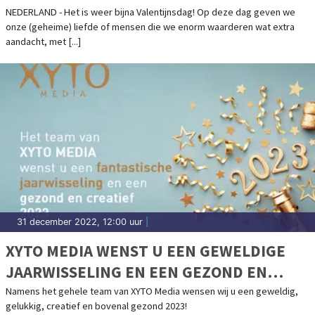
NEDERLAND - Het is weer bijna Valentijnsdag! Op deze dag geven we
onze (geheime) liefde of mensen die we enorm waarderen wat extra
aandacht, met [...]
31 december 2022, 12:00 uur
|
XYTO MEDIA WENST U EEN GEWELDIGE
JAARWISSELING EN EEN GEZOND EN
CREATIEF 2023
Namens het gehele team van XYTO Media wensen wij u een geweldig,
gelukkig, creatief en bovenal gezond 2023!