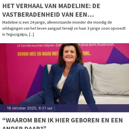
HET VERHAAL VAN MADELINE: DE
VASTBERADENHEID VAN EEN
ALLEENSTAANDE MOEDER
Madeline is een 24-jarige, alleenstaande moeder die moedig de
uitdagingen van het leven aangaat terwijl ze haar 3-jarige zoon opvoedt
in Tegucigalpa, [...]
16 oktober 2025, 6:21 uur
|
“WAAROM BEN IK HIER GEBOREN EN EEN
ANDER DAAR?”