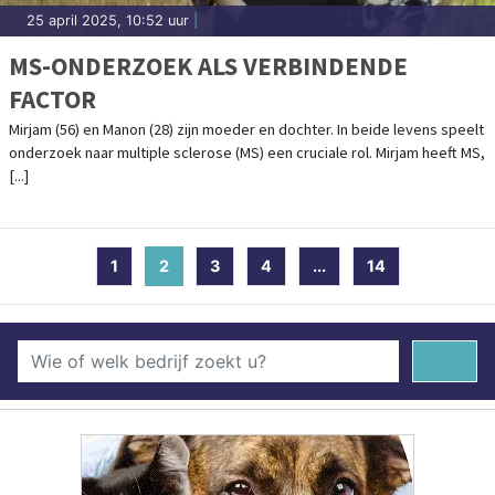
25 april 2025, 10:52 uur
|
MS-ONDERZOEK ALS VERBINDENDE
FACTOR
Mirjam (56) en Manon (28) zijn moeder en dochter. In beide levens speelt
onderzoek naar multiple sclerose (MS) een cruciale rol. Mirjam heeft MS,
[...]
1
2
(current)
3
4
...
14