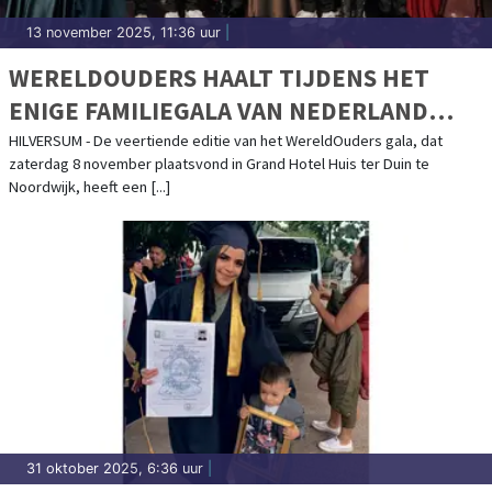
13 november 2025, 11:36 uur
|
WERELDOUDERS HAALT TIJDENS HET
ENIGE FAMILIEGALA VAN NEDERLAND
€578.750,- OP OM DE STROOM VAN
HILVERSUM - De veertiende editie van het WereldOuders gala, dat
zaterdag 8 november plaatsvond in Grand Hotel Huis ter Duin te
UITHUISPLAATSING IN BOLIVIA EN PERU
Noordwijk, heeft een [...]
TE DOORBREKEN
31 oktober 2025, 6:36 uur
|