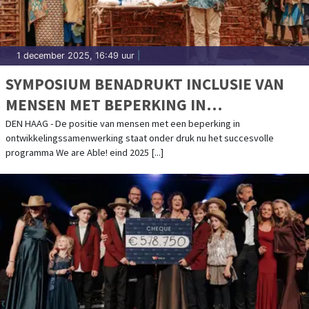
1 december 2025, 16:49 uur
|
SYMPOSIUM BENADRUKT INCLUSIE VAN
MENSEN MET BEPERKING IN
ONTWIKKELINGSBELEID
DEN HAAG - De positie van mensen met een beperking in
ontwikkelingssamenwerking staat onder druk nu het succesvolle
programma We are Able! eind 2025 [...]