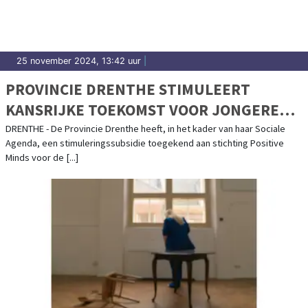
25 november 2024, 13:42 uur
|
PROVINCIE DRENTHE STIMULEERT
KANSRIJKE TOEKOMST VOOR JONGEREN
MET ‘LESKIST KANSRIJK’
DRENTHE - De Provincie Drenthe heeft, in het kader van haar Sociale
Agenda, een stimuleringssubsidie toegekend aan stichting Positive
Minds voor de [...]