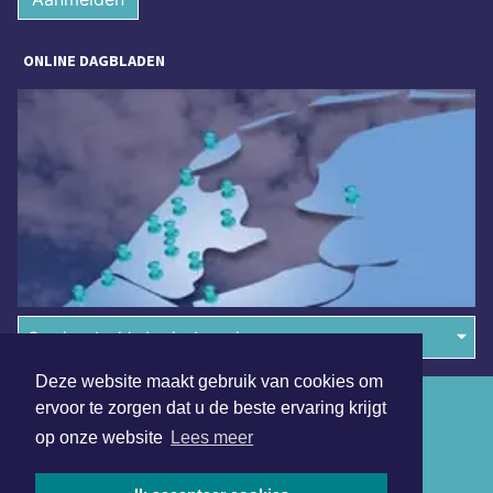
ONLINE DAGBLADEN
Overige dagbladen in de regio
Deze website maakt gebruik van cookies om
Algemene voorwaarden
ervoor te zorgen dat u de beste ervaring krijgt
op onze website
Lees meer
Disclaimer
Privacy Statement