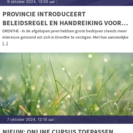
9 oktober 2024, 13:09 uur
|
PROVINCIE INTRODUCEERT
BELEIDSREGEL EN HANDREIKING VOOR
GROOTSCHALIGE BEDRIJFSVESTIGINGEN
DRENTHE - In de afgelopen jaren hebben grote bedrijven steeds meer
interesse getoond om zich in Drenthe te vestigen. Met hun aanzienlijke
[...]
7 oktober 2024, 12:15 uur
|
NIEUW: ONLINE CURSUS TOEPASSEN