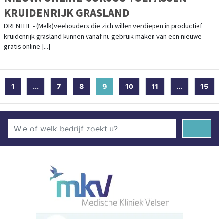
KRUIDENRIJK GRASLAND
DRENTHE - (Melk)veehouders die zich willen verdiepen in productief
kruidenrijk grasland kunnen vanaf nu gebruik maken van een nieuwe
gratis online [...]
1
...
7
8
9
(current)
10
11
...
15