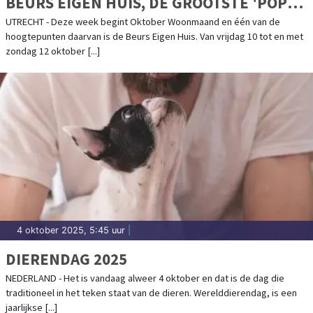
BEURS EIGEN HUIS, DE GROOTSTE 'POP
UP SHOP' VOOR WONEN, BOUWEN EN
UTRECHT - Deze week begint Oktober Woonmaand en één van de
hoogtepunten daarvan is de Beurs Eigen Huis. Van vrijdag 10 tot en met
VERBOUWEN
zondag 12 oktober [...]
4 oktober 2025, 5:45 uur
|
DIERENDAG 2025
NEDERLAND - Het is vandaag alweer 4 oktober en dat is de dag die
traditioneel in het teken staat van de dieren. Werelddierendag, is een
jaarlijkse [...]