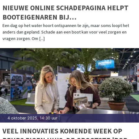
NIEUWE ONLINE SCHADEPAGINA HELPT
BOOTEIGENAREN BIJ
SCHADEAFHANDELING
Een dag op het water hoort ontspannen te zijn, maar soms loopt het
anders dan gepland. Schade aan een boot kan voor veel zorgen en
vragen zorgen. Om [...]
4 oktober 2025, 14:30 uur
|
VEEL INNOVATIES KOMENDE WEEK OP