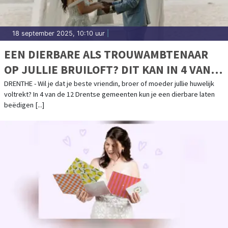
18 september 2025, 10:10 uur
|
EEN DIERBARE ALS TROUWAMBTENAAR
OP JULLIE BRUILOFT? DIT KAN IN 4 VAN
DE 12 DRENTSE GEMEENTEN
DRENTHE - Wil je dat je beste vriendin, broer of moeder jullie huwelijk
voltrekt? In 4 van de 12 Drentse gemeenten kun je een dierbare laten
beëdigen [...]