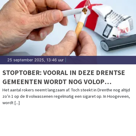
25 september 2025, 13:46 uur
|
STOPTOBER: VOORAL IN DEZE DRENTSE
GEMEENTEN WORDT NOG VOLOP
GEROOKT
Het aantal rokers neemt langzaam af. Toch steekt in Drenthe nog altijd
zo’n 1 op de 8 volwassenen regelmatig een sigaret op. In Hoogeveen,
wordt [...]