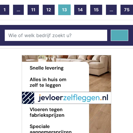
1
...
11
12
13
(current)
14
15
...
75