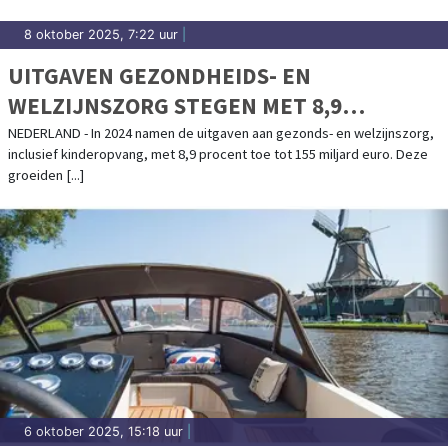
8 oktober 2025, 7:22 uur
|
UITGAVEN GEZONDHEIDS- EN
WELZIJNSZORG STEGEN MET 8,9
PROCENT IN 2024
NEDERLAND - In 2024 namen de uitgaven aan gezonds- en welzijnszorg,
inclusief kinderopvang, met 8,9 procent toe tot 155 miljard euro. Deze
groeiden [...]
6 oktober 2025, 15:18 uur
|