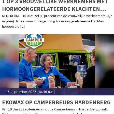
1 OP 3 VROUWELIJKE WERKNEMERS MET
HORMOONGERELATEERDE KLACHTEN
VERBERGT DEZE
NEDERLAND - In 2025 zei 80 procent van de vrouwelijke werknemers (3,2
miljoen) dat ze soms of regelmatig hormoongerelateerde klachten
hebben die [...]
15 september 2025, 10:46 uur
|
EKOWAX OP CAMPERBEURS HARDENBERG
Van 19 t/m 21 september vindt de Camperbeurs in Hardenberg plaats.