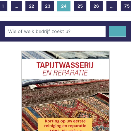
1
...
22
23
24
(current)
25
26
...
75