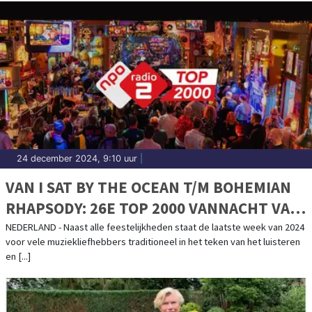
24 december 2024, 9:10 uur
|
VAN I SAT BY THE OCEAN T/M BOHEMIAN
RHAPSODY: 26E TOP 2000 VANNACHT VAN
START
NEDERLAND - Naast alle feestelijkheden staat de laatste week van 2024
voor vele muziekliefhebbers traditioneel in het teken van het luisteren
en [...]