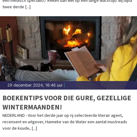
een medisch specialist? Reken dan wel op een lange wachttijd. Bij bijna
WACHTTIJDEN NIET
twee derde [...]
29 december 2024, 16:46 uur
|
BOEKENTIPS VOOR DIE GURE, GEZELLIGE
WINTERMAANDEN!
NEDERLAND - Voor het derde jaar op rij selecteerde literair agent,
recensent en uitgever, Hanneke van de Water een aantal mustreads
voor de koude, [...]