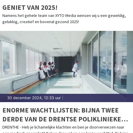
GENIET VAN 2025!
Namens het gehele team van XYTO Media wensen wij u een geweldig,
gelukkig, creatief en bovenal gezond 2025!
30 december 2024, 12:33 uur
|
ENORME WACHTLIJSTEN: BIJNA TWEE
DERDE VAN DE DRENTSE POLIKLINIEKEN
HAALT AFGESPROKEN NORM
DRENTHE - Heb je lichamelijke klachten en ben je doorverwezen naar