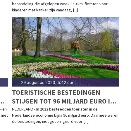
behandeling die afgelopen week 350 km. fietsten voor
DOOR NEDERLAND
kinderen met kanker zijn vandaag, [...]
29 augustus 2023, 5:42 uur
|
TOERISTISCHE BESTEDINGEN
STIJGEN TOT 96 MILJARD EURO IN
2022
- en
NEDERLAND - In 2022 besteedden toeristen in de
d met
Nederlandse economie bijna 96 miljard euro. Daarmee waren
de bestedingen, niet gecorrigeerd voor [...]