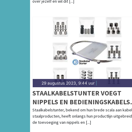
over jezelf en wil dit [...]
29 augustus 2023, 9:44 uur
|
STAALKABELSTUNTER VOEGT
NIPPELS EN BEDIENINGSKABELS
TOE AAN HET ASSORTIMENT
Staalkabelstunter, bekend om hun brede scala aan kabel
staalproducten, heeft onlangs hun productlijn uitgebrei
de toevoeging van nippels en [...]