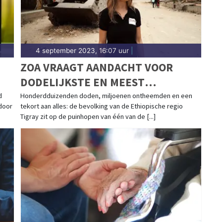
4 september 2023, 16:07 uur
|
ZOA VRAAGT AANDACHT VOOR
DODELIJKSTE EN MEEST
VERZWEGEN CONFLICT VAN DEZE
d
Honderdduizenden doden, miljoenen ontheemden en een
door
tekort aan alles: de bevolking van de Ethiopische regio
EEUW
Tigray zit op de puinhopen van één van de [...]