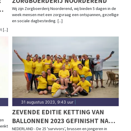
E
ZORGBOERDERIJ NOORDEREND
Wij zijn Zorgboerderij Noorderend, wij bieden 5 dagen in de
week mensen met een zorgvraag een ontspannen, gezellige
en sociale dagbesteding. [...]
[...]
31 augustus 2023, 9:43 uur
|
ZEVENDE EDITIE KETTING VAN
BALLONNEN 2023 GEFINISHT NA
een
denkt
FIETSTOCHT VAN 350 KILOMETER
NEDERLAND - De 25 'survivors’, brussen en jongeren in