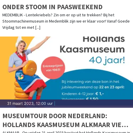
ONDER STOOM IN PAASWEEKEND
MEDEMBLIK - Lentekriebels? Zin om er op uit te trekken? Bij het
Stoommachinemuseum in Medemblik zijn we er klaar voor! Vanaf Goede
Vrijdag tot en met [...]
31 maart 2023, 12:00 uur
|
MUSEUMTOUR DOOR NEDERLAND:
HOLLANDS KAASMUSEUM ALKMAAR VIERT
ALKMAAR - Op vrijdag 21 april 2023 bestaat het Hollands Kaasmuseum in