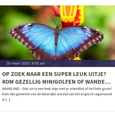
28 maart 2023, 9:05 uur
|
OP ZOEK NAAR EEN SUPER LEUK UITJE?
KOM GEZELLIG MINIGOLFEN OF WANDEL
TUSSEN DE MOOISTE VLINDERS !
WAARLAND - Ook zin in een leuk uitje met je vriend(in) of het hele gezin?
Kom dan genieten van de kleurrijke wereld van het tropisch regenwoud
in [...]