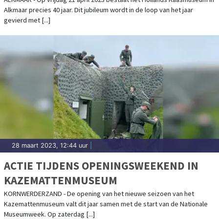
40-JARIG JUBILEUM
Alkmaar precies 40 jaar. Dit jubileum wordt in de loop van het jaar
gevierd met [...]
28 maart 2023, 12:44 uur
|
ACTIE TIJDENS OPENINGSWEEKEND IN
KAZEMATTENMUSEUM
KORNWERDERZAND - De opening van het nieuwe seizoen van het
Kazemattenmuseum valt dit jaar samen met de start van de Nationale
Museumweek. Op zaterdag [...]