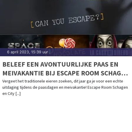
6 april 2023, 15:39 uur
|
BELEEF EEN AVONTUURLIJKE PAAS EN
MEIVAKANTIE BIJ ESCAPE ROOM SCHAGEN
& CITY ADVENTURES!
Vergeet het traditionele eieren zoeken, dit jaar ga je voor een echte
uitdaging tijdens de paasdagen en meivakantie! Escape Room Schagen
en City [...]