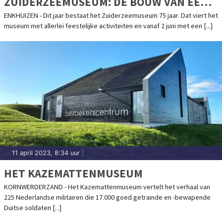
ZUIDERZEEMUSEUM: DE BOUW VAN EEN
BUITENGEWOON BIJZONDER
ENKHUIZEN - Dit jaar bestaat het Zuiderzeemuseum 75 jaar. Dat viert het
museum met allerlei feestelijke activiteiten en vanaf 2 juni met een [...]
MUSEUMDORP
11 april 2023, 8:34 uur
|
HET KAZEMATTENMUSEUM
KORNWERDERZAND - Het Kazemattenmuseum vertelt het verhaal van
225 Nederlandse militairen die 17.000 goed getrainde en -bewapende
Duitse soldaten [...]