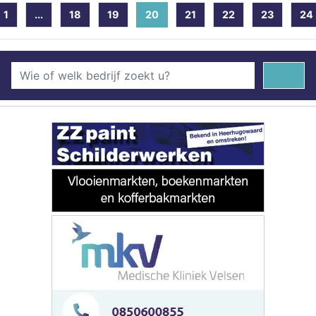
1
...
18
19
20
(current)
21
22
23
24