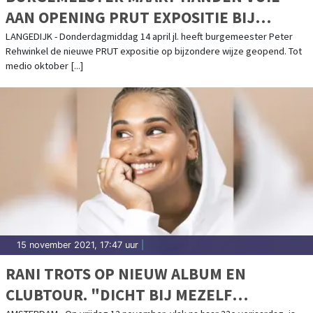
AAN OPENING PRUT EXPOSITIE BIJ
MUSEUM BROEKERVEILING
LANGEDIJK - Donderdagmiddag 14 april jl. heeft burgemeester Peter
Rehwinkel de nieuwe PRUT expositie op bijzondere wijze geopend. Tot
medio oktober [...]
15 november 2021, 17:47 uur
|
RANI TROTS OP NIEUW ALBUM EN
CLUBTOUR. "DICHT BIJ MEZELF