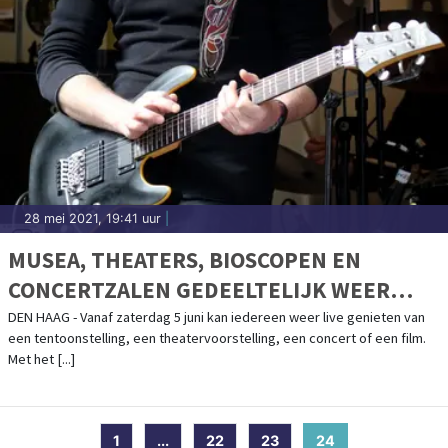
28 mei 2021, 19:41 uur
|
MUSEA, THEATERS, BIOSCOPEN EN
CONCERTZALEN GEDEELTELIJK WEER
OPEN VOOR PUBLIEK
DEN HAAG - Vanaf zaterdag 5 juni kan iedereen weer live genieten van
een tentoonstelling, een theatervoorstelling, een concert of een film.
Met het [...]
1
...
22
23
24
(current)