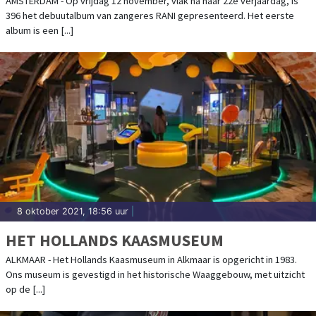
GEBLEVEN IN EEN DROOM DIE UITKOMT"
AMSTERDAM - Op vrijdag 12 november, vlak na haar 22e verjaardag, is
396 het debuutalbum van zangeres RANI gepresenteerd. Het eerste
album is een [...]
8 oktober 2021, 18:56 uur
|
HET HOLLANDS KAASMUSEUM
ALKMAAR - Het Hollands Kaasmuseum in Alkmaar is opgericht in 1983.
Ons museum is gevestigd in het historische Waaggebouw, met uitzicht
op de [...]