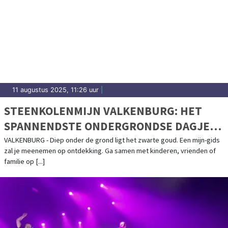
11 augustus 2025, 11:26 uur
|
STEENKOLENMIJN VALKENBURG: HET
SPANNENDSTE ONDERGRONDSE DAGJE
UIT IN VALKENBURG
VALKENBURG - Diep onder de grond ligt het zwarte goud. Een mijn-gids
zal je meenemen op ontdekking. Ga samen met kinderen, vrienden of
familie op [...]