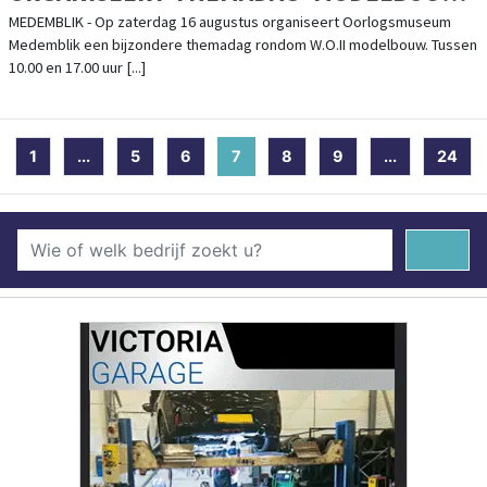
- 16 AUGUSTUS 2025
MEDEMBLIK - Op zaterdag 16 augustus organiseert Oorlogsmuseum
Medemblik een bijzondere themadag rondom W.O.II modelbouw. Tussen
10.00 en 17.00 uur [...]
1
...
5
6
7
(current)
8
9
...
24