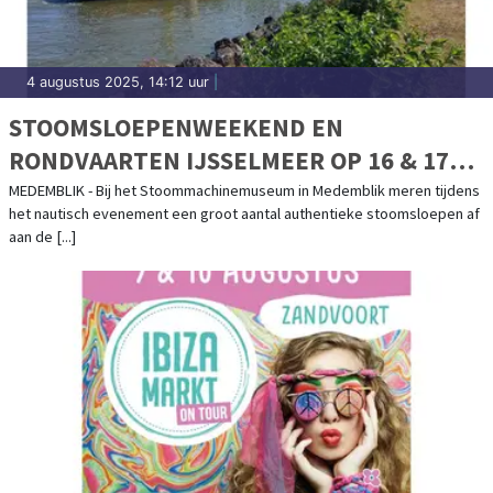
4 augustus 2025, 14:12 uur
|
STOOMSLOEPENWEEKEND EN
RONDVAARTEN IJSSELMEER OP 16 & 17
AUGUSTUS
MEDEMBLIK - Bij het Stoommachinemuseum in Medemblik meren tijdens
het nautisch evenement een groot aantal authentieke stoomsloepen af
aan de [...]