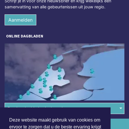
Schrijf je in voor onze nieuwsbrief en krijg wekelijks een
samenvatting van alle gebeurtenissen uit jouw regio.
Aanmelden
ONLINE DAGBLADEN
Overige dagbladen in de regio
Deze website maakt gebruik van cookies om
Algemene voorwaarden
ervoor te zorgen dat u de beste ervaring krijgt