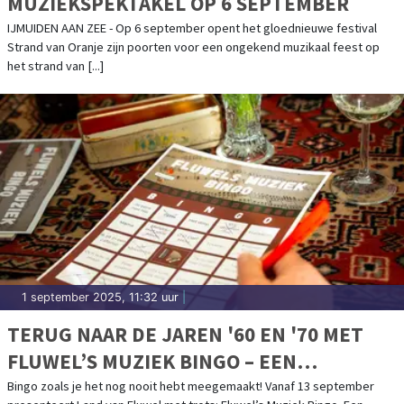
MUZIEKSPEKTAKEL OP 6 SEPTEMBER
IJMUIDEN AAN ZEE - Op 6 september opent het gloednieuwe festival
Strand van Oranje zijn poorten voor een ongekend muzikaal feest op
het strand van [...]
1 september 2025, 11:32 uur
|
TERUG NAAR DE JAREN '60 EN '70 MET
FLUWEL’S MUZIEK BINGO – EEN
NOSTALGISCH FEESTJE IN OMA’S
Bingo zoals je het nog nooit hebt meegemaakt! Vanaf 13 september