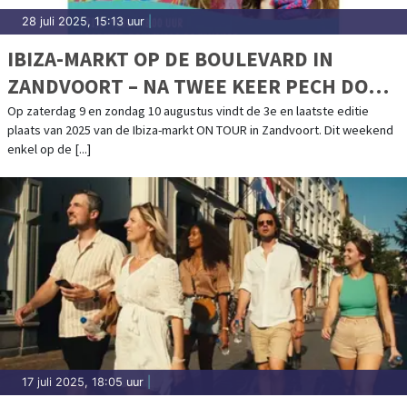
28 juli 2025, 15:13 uur
|
IBIZA-MARKT OP DE BOULEVARD IN
ZANDVOORT – NA TWEE KEER PECH DOOR
HET WEER GAAN WE VOOR EEN LAATSTE
Op zaterdag 9 en zondag 10 augustus vindt de 3e en laatste editie
plaats van 2025 van de Ibiza-markt ON TOUR in Zandvoort. Dit weekend
MOOI WEEKEND!
enkel op de [...]
17 juli 2025, 18:05 uur
|