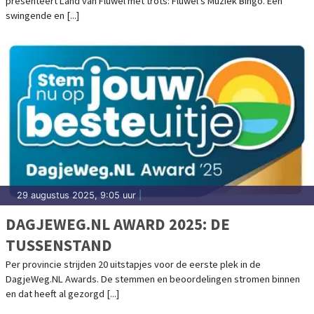
presenteert Land van Fluwel met trots: Fluwel’s Muziek Bingo. Een
HUISKAMER!
swingende en [...]
29 augustus 2025, 9:05 uur
|
DAGJEWEG.NL AWARD 2025: DE
TUSSENSTAND
Per provincie strijden 20 uitstapjes voor de eerste plek in de
DagjeWeg.NL Awards. De stemmen en beoordelingen stromen binnen
en dat heeft al gezorgd [...]