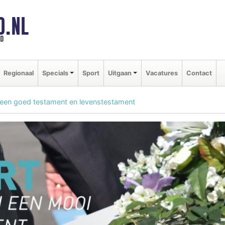
D.NL
ld
Regionaal
Specials
Sport
Uitgaan
Vacatures
Contact
 een goed testament en levenstestament