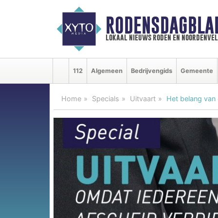
RODENSDAGBLA
lokaal nieuws roden en noordenve
112
Algemeen
Bedrijvengids
Gemeente
Home
Specials
Uitvaart
Het belang van