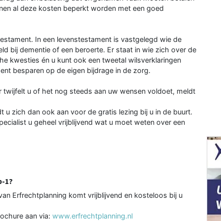
unnen al deze kosten beperkt worden met een goed
estament. In een levenstesta­ment is vastgelegd wie de
eld bij dementie of een beroerte. Er staat in wie zich over de
che kwesties én u kunt ook een tweetal wilsverklarin­gen
t besparen op de eigen bijdrage in de zorg.
 twijfelt u of het nog steeds aan uw wensen voldoet, meldt
u zich dan ook aan voor de gratis lezing bij u in de buurt.
pecialist u geheel vrijblij­vend wat u moet weten over een
p-1?
van Erfrechtplanning komt vrijblijvend en kosteloos bij u
brochure aan via:
www.erfrechtplanning.nl