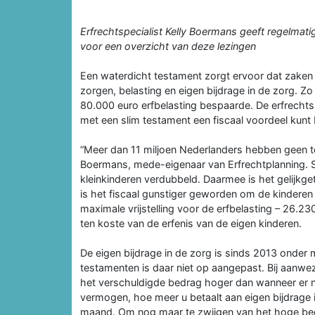
Erfrechtspecialist Kelly Boermans geeft regelmatig
voor een overzicht van deze lezingen
Een waterdicht testament zorgt ervoor dat zaken
zorgen, belasting en ei­gen bijdrage in de zorg. Z
80.000 euro erfbelasting bespaarde. De erf­rechts
met een slim tes­tament een fiscaal voordeel kunt
“Meer dan 11 miljoen Nederlanders heb­ben geen t
Boermans, me­de-eigenaar van Erfrechtplanning. Sin
kleinkinderen verdubbeld. Daarmee is het gelijkget
is het fiscaal gunstiger geworden om de kinde­ren 
maximale vrijstelling voor de erfbelasting – 26.23
ten koste van de erfenis van de eigen kinderen.
De eigen bijdrage in de zorg is sinds 2013 onder 
testamenten is daar niet op aangepast. Bij aanwez
het verschuldigde bedrag hoger dan wanneer er ni
vermogen, hoe meer u betaalt aan eigen bijdrage i
maand. Om nog maar te zwijgen van het hoge bedr