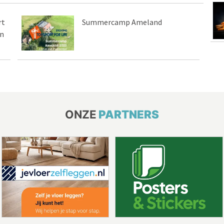
rt
Summercamp Ameland
en
ONZE
PARTNERS