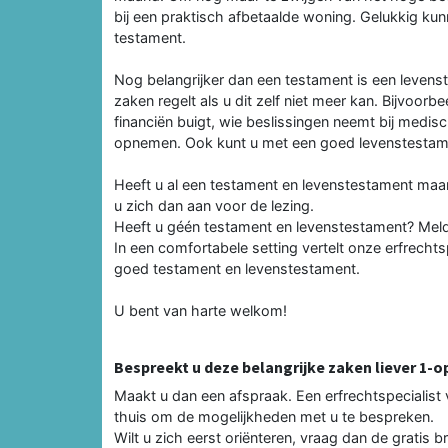
bij een praktisch afbetaalde woning. Gelukkig k
testament.
Nog belangrijker dan een testament is een levenst
zaken regelt als u dit zelf niet meer kan. Bijvoorbe
financiën buigt, wie be­slissingen neemt bij medis
opnemen. Ook kunt u met een goed levenstestamen
Heeft u al een testament en levenstestament maar
u zich dan aan voor de lezing.
Heeft u géén testament en levenstesta­ment? Meldt 
In een comfortabele setting vertelt onze erfrechts
goed testament en levenstestament.
U bent van harte welkom!
Bespreekt u deze belangrijke zaken liever 1-o
Maakt u dan een afspraak. Een erf­rechtspecialist 
thuis om de mogelijkheden met u te bespreken.
Wilt u zich eerst oriënteren, vraag dan de gratis 