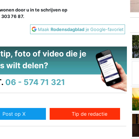
wonen door u in te schrijven op
 303 76 87.
Maak
Rodensdagblad
je Google-favoriet
ip, foto of video die je
s wilt delen?
.
06 - 574 71 321
Post op X
Tip de redactie