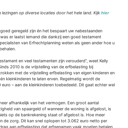
 lezingen op diverse locaties door het hele land. Kijk
hier
 goed geregeld zijn én het bespaart uw nabestaanden
o was er laatst iemand die dankzij een goed testament
pecialisten van Erfrechtplanning we­ten als geen ander hoe u
 behalen.
estament en veel testamenten zijn verouderd”, weet Kelly
ds 2010 is de vrijstelling van de erfbelasting bij
rokken met de vrijstelling erfbelasting van eigen kinderen en
én kleinkinderen te laten erven. Re­gelmatig wordt de
0 euro – aan de kleinkinderen toebedeeld. Dit gaat echter wel
meer afhankelijk van het vermo­gen. Een groot aantal
igheid van spaargeld of wanneer de woning is afge­lost, is
ets op de bankrekening staat of afgelost is. Hoe meer
n de zorg. Dit kan snel oplopen tot 3.062 euro netto per
ag aan erfbe­lasting dat erfgenamen vaak moeten be­talen