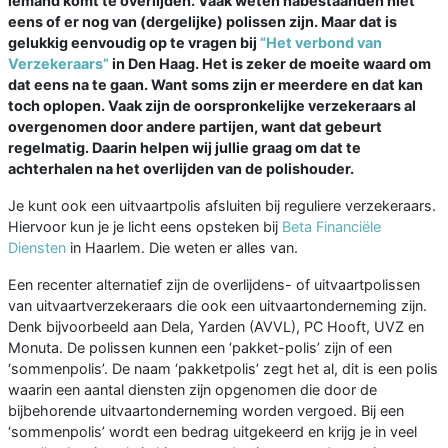
iemand komt te overlijden. Vaak weten nabestaanden niet
eens of er nog van (dergelijke) polissen zijn. Maar dat is
gelukkig eenvoudig op te vragen bij
“Het verbond van
Verzekeraars”
in Den Haag. Het is zeker de moeite waard om
dat eens na te gaan. Want soms zijn er meerdere en dat kan
toch oplopen. Vaak zijn de oorspronkelijke verzekeraars al
overgenomen door andere partijen, want dat gebeurt
regelmatig. Daarin helpen wij jullie graag om dat te
achterhalen na het overlijden van de polishouder.
Je kunt ook een uitvaartpolis afsluiten bij reguliere verzekeraars.
Hiervoor kun je je licht eens opsteken bij
Beta Financiële
Diensten
in Haarlem. Die weten er alles van.
Een recenter alternatief zijn de overlijdens- of uitvaartpolissen
van uitvaartverzekeraars die ook een uitvaartonderneming zijn.
Denk bijvoorbeeld aan Dela, Yarden (AVVL), PC Hooft, UVZ en
Monuta. De polissen kunnen een ‘pakket-polis’ zijn of een
‘sommenpolis’. De naam ‘pakketpolis’ zegt het al, dit is een polis
waarin een aantal diensten zijn opgenomen die door de
bijbehorende uitvaartonderneming worden vergoed. Bij een
‘sommenpolis’ wordt een bedrag uitgekeerd en krijg je in veel