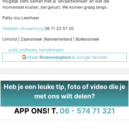
mogelijk zelfs samen met je ‘uitvaartwensen’ en wat die
momenteel kosten, bel gerust. We komen graag langs.
Patty-lou Leenheer
Getijden Uitvaartzorg
06 11 22 57 20
IJmond | Zaanstreek |Kennemerland | Bollenstreek
polis
,
polissen
,
verzekeraars
Maak
Rodensdagblad
je Google-favoriet
Heb je een leuke tip, foto of video die je
met ons wilt delen?
APP ONS!
T.
06 - 574 71 321