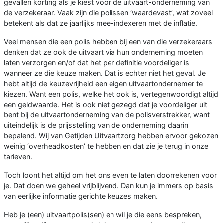
gevallen korting als je kiest voor de uitvaart-onderneming van
de verzekeraar. Vaak zijn die polissen ‘waardevast’, wat zoveel
betekent als dat ze jaarlijks mee-indexeren met de inflatie.
Veel mensen die een polis hebben bij een van die verzekeraars
denken dat ze ook de uitvaart via hun onderneming moeten
laten verzorgen en/of dat het per definitie voordeliger is
wanneer ze die keuze maken. Dat is echter niet het geval. Je
hebt altijd de keuzevrijheid een eigen uitvaartondernemer te
kiezen. Want een polis, welke het ook is, vertegenwoordigt altijd
een geldwaarde. Het is ook niet gezegd dat je voordeliger uit
bent bij de uitvaartonderneming van de polisverstrekker, want
uiteindelijk is de prijsstelling van de onderneming daarin
bepalend. Wij van Getijden Uitvaartzorg hebben ervoor gekozen
weinig ‘overheadkosten’ te hebben en dat zie je terug in onze
tarieven.
Toch loont het altijd om het ons even te laten doorrekenen voor
je. Dat doen we geheel vrijblijvend. Dan kun je immers op basis
van eerlijke informatie gerichte keuzes maken.
Heb je (een) uitvaartpolis(sen) en wil je die eens bespreken,