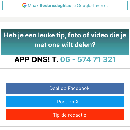
Maak
Rodensdagblad
je Google-favoriet
Heb je een leuke tip, foto of video die je
met ons wilt delen?
APP ONS!
T.
06 - 574 71 321
Deel op Facebook
Post op X
Tip de redactie