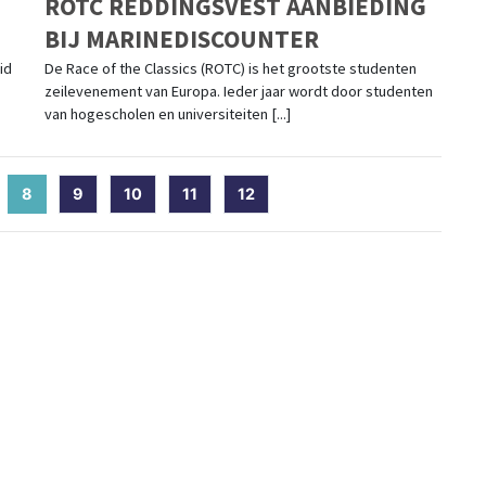
ROTC REDDINGSVEST AANBIEDING
BIJ MARINEDISCOUNTER
id
De Race of the Classics (ROTC) is het grootste studenten
zeilevenement van Europa. Ieder jaar wordt door studenten
van hogescholen en universiteiten [...]
8
(current)
9
10
11
12