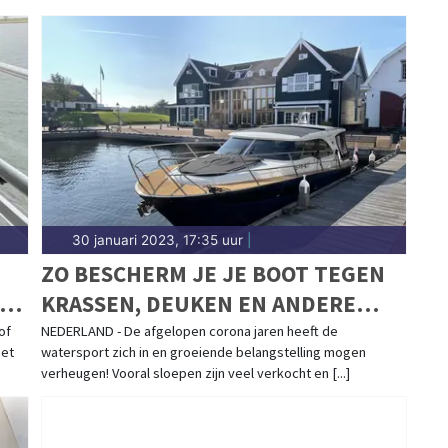
30 januari 2023, 17:35 uur
|
ZO BESCHERM JE JE BOOT TEGEN
KRASSEN, DEUKEN EN ANDERE
SCHADE
of
NEDERLAND - De afgelopen corona jaren heeft de
het
watersport zich in en groeiende belangstelling mogen
verheugen! Vooral sloepen zijn veel verkocht en [...]