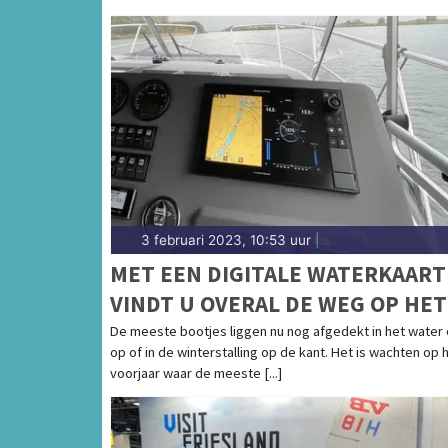
3 februari 2023, 10:53 uur
|
MET EEN DIGITALE WATERKAART
VINDT U OVERAL DE WEG OP HET
WATER!
De meeste bootjes liggen nu nog afgedekt in het water 
op of in de winterstalling op de kant. Het is wachten op 
voorjaar waar de meeste [...]