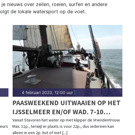
je nieuws over zeilen, roeien, surfen en andere
olgt de lokale watersport op de voet.
4 februari 2023, 12:00 uur
|
PAASWEEKEND UITWAAIEN OP HET
IJSSELMEER EN/OF WAD. 7-10
APRIL 2023
Vanuit Stavoren het water op met klipper de Vriendentrouw.
beurs
Max. 11p., terwijl er plaats is voor 22p., dus iedereen kan
alleen in een 2p.-hut of met [...]