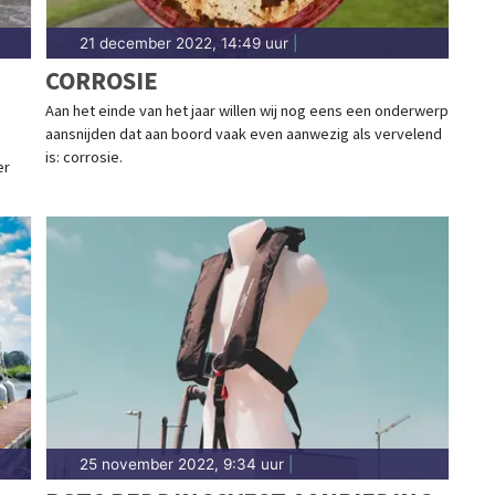
21 december 2022, 14:49 uur
|
CORROSIE
Aan het einde van het jaar willen wij nog eens een onderwerp
aansnijden dat aan boord vaak even aanwezig als vervelend
is: corrosie.
er
25 november 2022, 9:34 uur
|