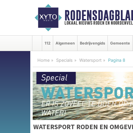
RODENSDAGBLA
lokaal nieuws roden en noordenve
112
Algemeen
Bedrijvengids
Gemeente
Home
Specials
Watersport
Pagina 8
WATERSPORT RODEN EN OMGEV