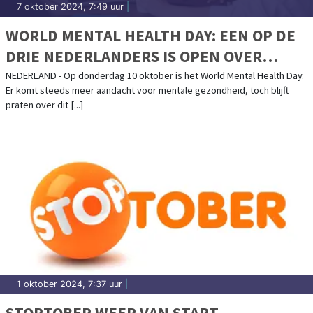
7 oktober 2024, 7:49 uur
|
WORLD MENTAL HEALTH DAY: EEN OP DE
DRIE NEDERLANDERS IS OPEN OVER
MENTALE GEZONDHEID
NEDERLAND - Op donderdag 10 oktober is het World Mental Health Day.
Er komt steeds meer aandacht voor mentale gezondheid, toch blijft
praten over dit [...]
1 oktober 2024, 7:37 uur
|
STOPTOBER WEER VAN START