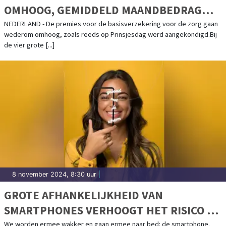
OMHOOG, GEMIDDELD MAANDBEDRAG
KOMT UIT OP 156 EURO
NEDERLAND - De premies voor de basisverzekering voor de zorg gaan
wederom omhoog, zoals reeds op Prinsjesdag werd aangekondigd.Bij
de vier grote [...]
8 november 2024, 8:30 uur
|
GROTE AFHANKELIJKHEID VAN
SMARTPHONES VERHOOGT HET RISICO OP
GEZONDHEIDSPROBLEMEN
We worden ermee wakker en gaan ermee naar bed: de smartphone.