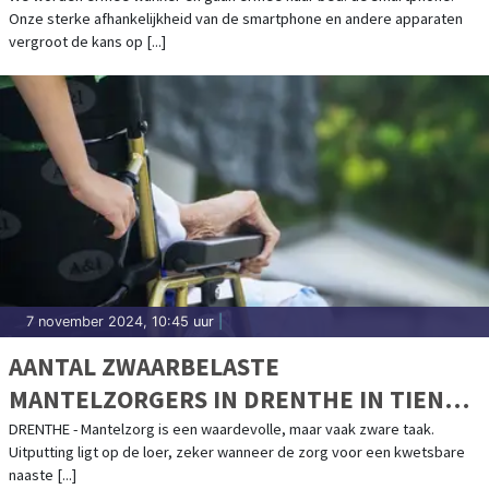
Onze sterke afhankelijkheid van de smartphone en andere apparaten
vergroot de kans op [...]
7 november 2024, 10:45 uur
|
AANTAL ZWAARBELASTE
MANTELZORGERS IN DRENTHE IN TIEN
JAAR TIJD TOEGENOMEN MET BIJNA 50%
DRENTHE - Mantelzorg is een waardevolle, maar vaak zware taak.
Uitputting ligt op de loer, zeker wanneer de zorg voor een kwetsbare
naaste [...]