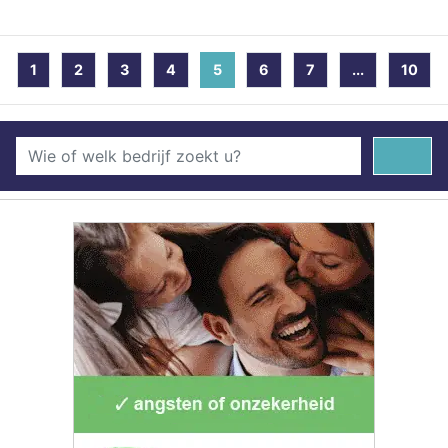
1
2
3
4
5
(current)
6
7
...
10