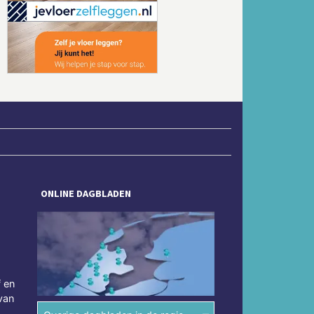
Volgende
ONLINE DAGBLADEN
f en
van
.