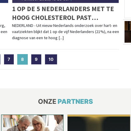
1 OP DE 5 NEDERLANDERS MET TE
HOOG CHOLESTEROL PAST
LEEFSTIJL NIET AAN
rg,
NEDERLAND - Uit nieuw Nederlands onderzoek over hart- en
s een
vaatziekten blijkt dat 1 op de vijf Nederlanders (21%), na een
diagnose van een te hoog [...]
7
8
(current)
9
10
ONZE
PARTNERS