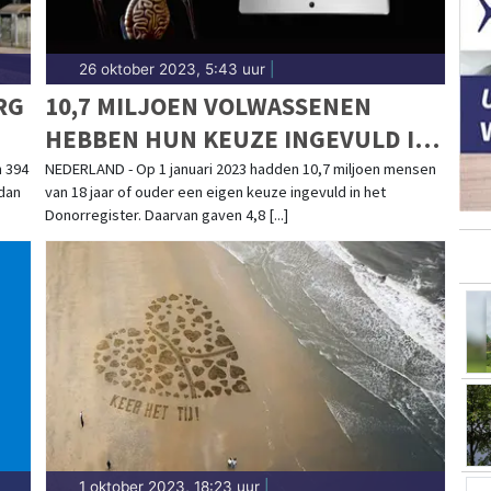
26 oktober 2023, 5:43 uur
|
RG
10,7 MILJOEN VOLWASSENEN
HEBBEN HUN KEUZE INGEVULD IN
DONORREGISTER
 394
NEDERLAND - Op 1 januari 2023 hadden 10,7 miljoen mensen
 dan
van 18 jaar of ouder een eigen keuze ingevuld in het
Donorregister. Daarvan gaven 4,8 [...]
1 oktober 2023, 18:23 uur
|