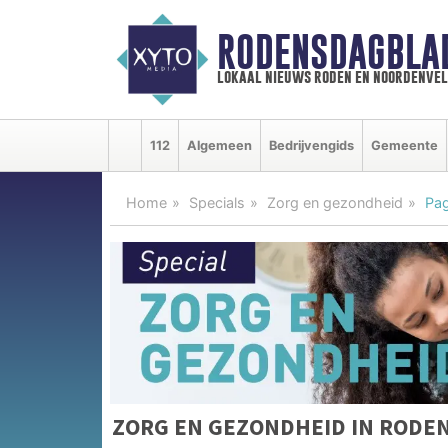
RODENSDAGBLA
lokaal nieuws roden en noordenve
112
Algemeen
Bedrijvengids
Gemeente
Home
Specials
Zorg en gezondheid
Pag
ZORG EN GEZONDHEID IN RODE