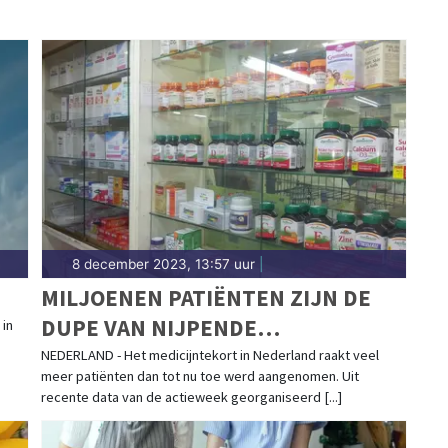
8 december 2023, 13:57 uur
|
MILJOENEN PATIËNTEN ZIJN DE
DUPE VAN NIJPENDE
 in
MEDICIJNTEKORTEN
NEDERLAND - Het medicijntekort in Nederland raakt veel
meer patiënten dan tot nu toe werd aangenomen. Uit
recente data van de actieweek georganiseerd [...]