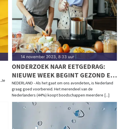
14 november 2023, 8:33 uur
|
ONDERZOEK NAAR EETGEDRAG:
NIEUWE WEEK BEGINT GEZOND EN
.Je
EINDIGT MET PIZZA OF FRITUUR
NEDERLAND - Als het gaat om ons avondeten, is Nederland
graag goed voorbereid. Het merendeel van de
Nederlanders (44%) koopt boodschappen meerdere [...]