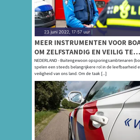
23 juni 2022, 17:57 uur
|
MEER INSTRUMENTEN VOOR BOA
OM ZELFSTANDIG EN VEILIG TE
KUNNEN WERKEN
NEDERLAND - Buitengewoon opsporingsambtenaren (bo
spelen een steeds belangrijkere rol in de leefbaarheid 
veiligheid van ons land. Om de taak [...]