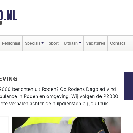
D.NL
ld
Regionaal
Specials
Sport
Uitgaan
Vacatures
Contact
EVING
P2000 berichten uit Roden? Op Rodens Dagblad vind
ambulance in Roden en omgeving. Wij volgen de P2000
e verhalen achter de hulpdiensten bij jou thuis.
eg tot meldingen in Roden centrum, Peize, Norg en