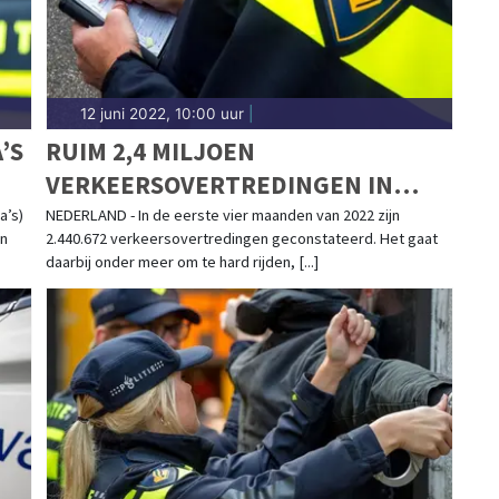
12 juni 2022, 10:00 uur
|
’S
RUIM 2,4 MILJOEN
VERKEERSOVERTREDINGEN IN
EERSTE VIER MAANDEN 2022
a’s)
NEDERLAND - In de eerste vier maanden van 2022 zijn
en
2.440.672 verkeersovertredingen geconstateerd. Het gaat
daarbij onder meer om te hard rijden, [...]