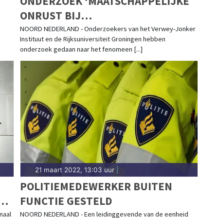
ONDERZOEK ‘MAATSCHAPPELIJKE
ONRUST BIJ
OVERHEIDSBESLISSINGEN NOORD-
NOORD NEDERLAND - Onderzoekers van het Verwey-Jonker
Instituut en de Rijksuniversiteit Groningen hebben
NEDERLAND’ AFGEROND
onderzoek gedaan naar het fenomeen [...]
21 maart 2022, 13:03 uur
|
POLITIEMEDEWERKER BUITEN
G
FUNCTIE GESTELD
naal
NOORD NEDERLAND - Een leidinggevende van de eenheid