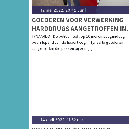
12 mei 2022, 20:42 uur
|
GOEDEREN VOOR VERWERKING
HARDDRUGS AANGETROFFEN IN
VERMOEDELIJKE
TYNAARLO - De politie heeft op 10 mei dinsdagmiddag in
bedrijfspand aan de Exportweg in Tynaarlo goederen
PRODUCTIELOCATIE TYNAARLO
aangetroffen die passen bij een [...]
14 april 2022, 11:52 uur
|