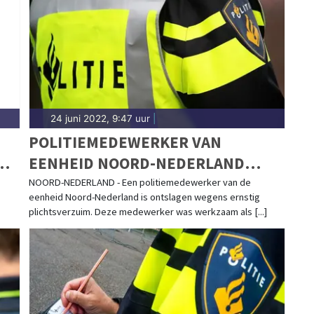
— wij brengen het nieuws.
24 juni 2022, 9:47 uur
|
POLITIEMEDEWERKER VAN
EENHEID NOORD-NEDERLAND
ONTSLAGEN
NOORD-NEDERLAND - Een politiemedewerker van de
eenheid Noord-Nederland is ontslagen wegens ernstig
plichtsverzuim. Deze medewerker was werkzaam als [...]