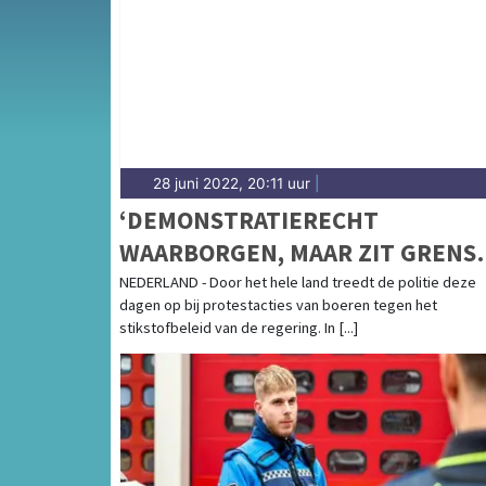
andere dorpen in de gemeente Noordenveld 
28 juni 2022, 20:11 uur
|
‘DEMONSTRATIERECHT
WAARBORGEN, MAAR ZIT GRENS
AAN’
NEDERLAND - Door het hele land treedt de politie deze
dagen op bij protestacties van boeren tegen het
stikstofbeleid van de regering. In [...]