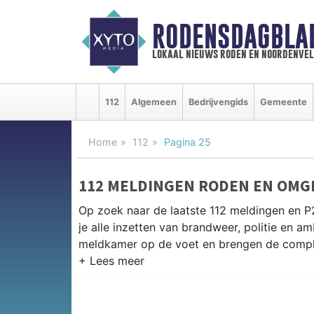
RODENSDAGBLA
lokaal nieuws roden en noordenve
112
Algemeen
Bedrijvengids
Gemeente
Home
112
Pagina 25
112 MELDINGEN RODEN EN OMG
Op zoek naar de laatste 112 meldingen en 
je alle inzetten van brandweer, politie en 
meldkamer op de voet en brengen de complet
P2000 MELDINGEN RODEN
Van incidenten op de N372 en de Leeksterw