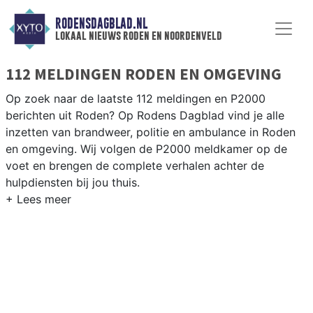
RODENSDAGBLAD.NL
lokaal nieuws roden en noordenveld
112 MELDINGEN RODEN EN OMGEVING
Op zoek naar de laatste 112 meldingen en P2000
berichten uit Roden? Op Rodens Dagblad vind je alle
inzetten van brandweer, politie en ambulance in Roden
en omgeving. Wij volgen de P2000 meldkamer op de
voet en brengen de complete verhalen achter de
hulpdiensten bij jou thuis.
P2000 MELDINGEN RODEN
Van incidenten op de N372 en de Leeksterweg tot
meldingen in Roden centrum, Peize, Norg en andere
dorpen in de gemeente Noordenveld — wij brengen het
nieuws.