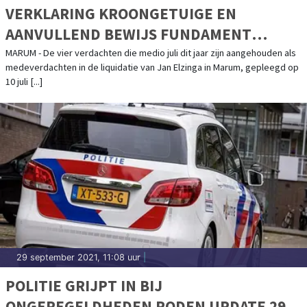
VERKLARING KROONGETUIGE EN
AANVULLEND BEWIJS FUNDAMENT
ONDER VERDENKING TEGEN
MARUM - De vier verdachten die medio juli dit jaar zijn aangehouden als
medeverdachten in de liquidatie van Jan Elzinga in Marum, gepleegd op
VERDACHTEN IN ZAAK VAN DE
10 juli [...]
HUURMOORD OP JAN ELZINGA IN MARUM
29 september 2021, 11:08 uur
|
POLITIE GRIJPT IN BIJ
ONGEREGELDHEDEN RODEN UPDATE 29