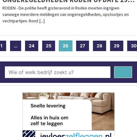
SEPTEMBER 2021
RODEN - De politie heeft gisteravond in Roden moeten ingrijpen
vanwege meerdere meldingen van ongeregeldheden, opstootjes en
vechtpartijen. Rond [...]
1
...
24
25
26
(current)
27
28
29
30