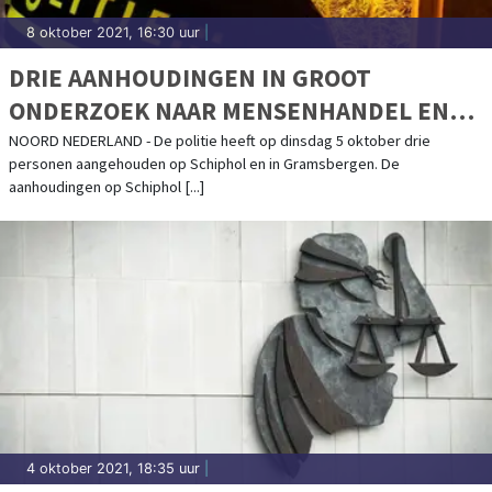
8 oktober 2021, 16:30 uur
|
DRIE AANHOUDINGEN IN GROOT
ONDERZOEK NAAR MENSENHANDEL EN
HENNEPTEELT
NOORD NEDERLAND - De politie heeft op dinsdag 5 oktober drie
personen aangehouden op Schiphol en in Gramsbergen. De
aanhoudingen op Schiphol [...]
4 oktober 2021, 18:35 uur
|