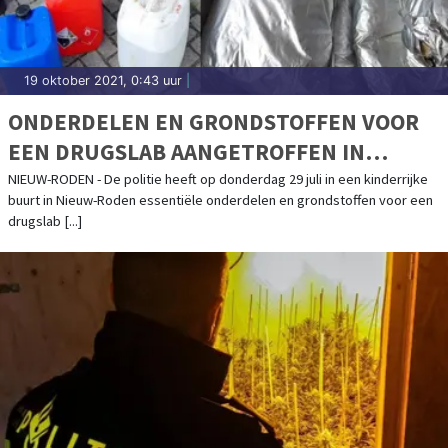
19 oktober 2021, 0:43 uur
|
ONDERDELEN EN GRONDSTOFFEN VOOR
EEN DRUGSLAB AANGETROFFEN IN
NIEUW-RODEN (UPDATE 18 OKTOBER)
NIEUW-RODEN - De politie heeft op donderdag 29 juli in een kinderrijke
buurt in Nieuw-Roden essentiële onderdelen en grondstoffen voor een
drugslab [...]