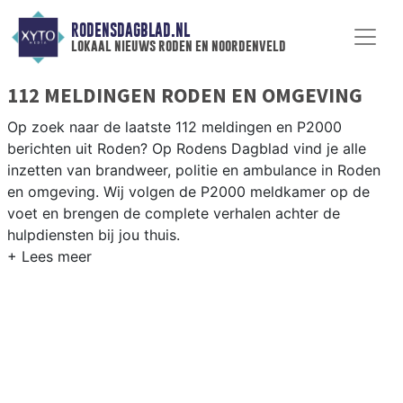
RODENSDAGBLAD.NL
lokaal nieuws roden en noordenveld
112 MELDINGEN RODEN EN OMGEVING
Op zoek naar de laatste 112 meldingen en P2000
berichten uit Roden? Op Rodens Dagblad vind je alle
inzetten van brandweer, politie en ambulance in Roden
en omgeving. Wij volgen de P2000 meldkamer op de
voet en brengen de complete verhalen achter de
hulpdiensten bij jou thuis.
P2000 MELDINGEN RODEN
Van incidenten op de N372 en de Leeksterweg tot
meldingen in Roden centrum, Peize, Norg en andere
dorpen in de gemeente Noordenveld — wij brengen het
nieuws.