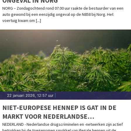
ONGEVAL IN NORG
NORG – Zondagochtend rond 07.00 uur raakte de bestuurder van een
auto gewond bij een eenzijdig ongeval op de N858 bij Norg. Het
voertuig kwam om [...]
22 januari 2026, 12:57 uur
|
NIET-EUROPESE HENNEP IS GAT IN DE
MARKT VOOR NEDERLANDSE
DRUGSCRIMINELEN
NEDERLAND - Nederlandse drugscriminelen en -netwerken zijn actief
betrokken bij de toegenomen smokkel van illegale hennep uit de