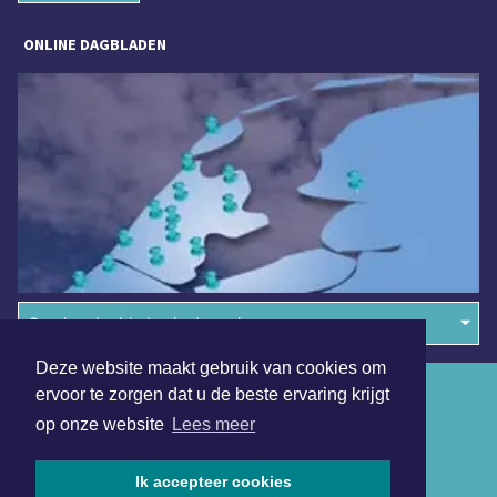
ONLINE DAGBLADEN
Overige dagbladen in de regio
Deze website maakt gebruik van cookies om
Algemene voorwaarden
ervoor te zorgen dat u de beste ervaring krijgt
op onze website
Lees meer
Disclaimer
Privacy Statement
Ik accepteer cookies