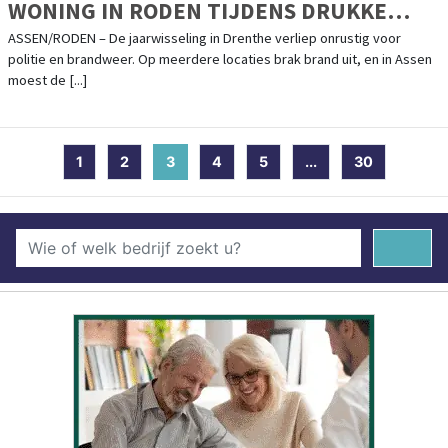
WONING IN RODEN TIJDENS DRUKKE
JAARWISSELING
ASSEN/RODEN – De jaarwisseling in Drenthe verliep onrustig voor
politie en brandweer. Op meerdere locaties brak brand uit, en in Assen
moest de [...]
1
2
3
(current)
4
5
...
30