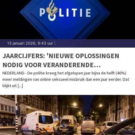
13 januari 2026, 9:43 uur
|
JAARCIJFERS: 'NIEUWE OPLOSSINGEN
NODIG VOOR VERANDERENDE
CRIMINALITEIT'
NEDERLAND - De politie kreeg het afgelopen jaar bijna de helft (46%)
meer meldingen van online seksueel misbruik dan een jaar eerder. Dat
blijkt uit [...]