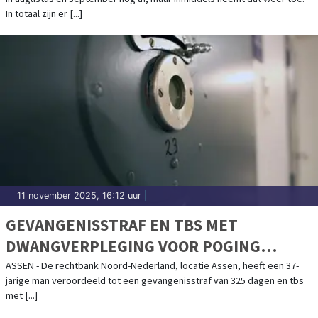
In totaal zijn er [...]
11 november 2025, 16:12 uur
|
GEVANGENISSTRAF EN TBS MET
DWANGVERPLEGING VOOR POGING
DOODSLAG
ASSEN - De rechtbank Noord-Nederland, locatie Assen, heeft een 37-
jarige man veroordeeld tot een gevangenisstraf van 325 dagen en tbs
met [...]