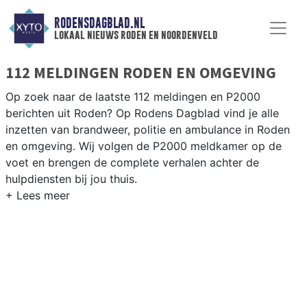
RODENSDAGBLAD.NL
lokaal nieuws roden en noordenveld
112 MELDINGEN RODEN EN OMGEVING
Op zoek naar de laatste 112 meldingen en P2000
berichten uit Roden? Op Rodens Dagblad vind je alle
inzetten van brandweer, politie en ambulance in Roden
en omgeving. Wij volgen de P2000 meldkamer op de
voet en brengen de complete verhalen achter de
hulpdiensten bij jou thuis.
P2000 MELDINGEN RODEN
Van incidenten op de N372 en de Leeksterweg tot
meldingen in Roden centrum, Peize, Norg en andere
dorpen in de gemeente Noordenveld — wij brengen het
nieuws.