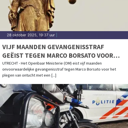
28 oktober 2025, 19:37 uur
|
VIJF MAANDEN GEVANGENISSTRAF
GEËIST TEGEN MARCO BORSATO VOOR
ONTUCHT MET MINDERJARIGE
UTRECHT - Het Openbaar Ministerie (OM) eist vijf maanden
onvoorwaardelijke gevangenisstraf tegen Marco Borsato voor het
plegen van ontucht met een [...]