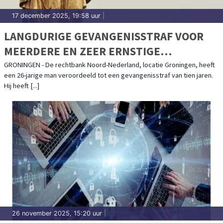
17 december 2025, 19:58 uur
|
LANGDURIGE GEVANGENISSTRAF VOOR
MEERDERE EN ZEER ERNSTIGE
ZEDENFEITEN
GRONINGEN - De rechtbank Noord-Nederland, locatie Groningen, heeft
een 26-jarige man veroordeeld tot een gevangenisstraf van tien jaren.
Hij heeft [...]
26 november 2025, 15:20 uur
|