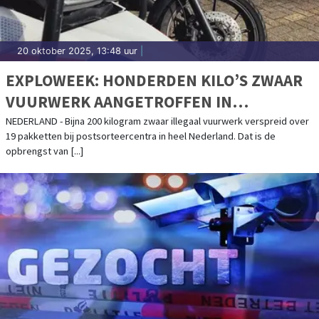
20 oktober 2025, 13:48 uur
|
EXPLOWEEK: HONDERDEN KILO’S ZWAAR
VUURWERK AANGETROFFEN IN
POSTPAKKETTEN
NEDERLAND - Bijna 200 kilogram zwaar illegaal vuurwerk verspreid over
19 pakketten bij postsorteercentra in heel Nederland. Dat is de
opbrengst van [...]