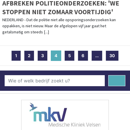
AFBREKEN POLITIEONDERZOEKEN: 'WE
STOPPEN NIET ZOMAAR VOORTIJDIG'
NEDERLAND - Dat de politie niet alle opsporingsonderzoeken kan
oppakken, is niet nieuw. Maar de afgelopen vijf jaar gaat het
getalsmatig om steeds [...]
1
2
3
4
(current)
5
6
...
30