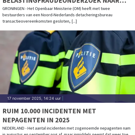
BELASTINGFRAUDEONDERZOEK NAAR
DETACHERINGSBUREAU MET
GRONINGEN - Het Openbaar Ministerie (OM) heeft met twee
bestuurders van een Noord-Nederlands detacheringsbureau
OVEREENKOMSTEN
transactieovereenkomsten gesloten, [...]
17 november 2025, 14:24 uur
|
RUIM 10.000 INCIDENTEN MET
NEPAGENTEN IN 2025
NEDERLAND - Het aantal incidenten met zogenoemde nepagenten nam
in augustus en september nog af, maar inmiddels neemt dat weer toe.