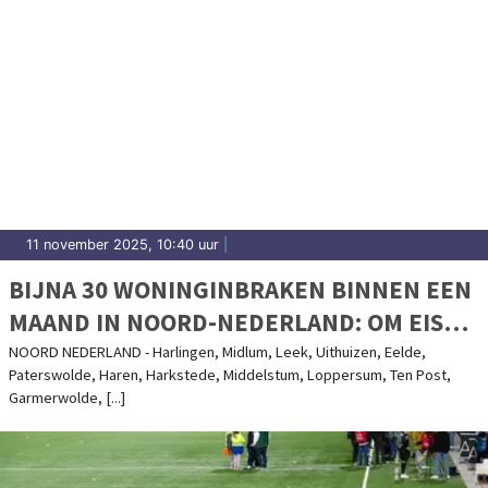
11 november 2025, 10:40 uur
|
BIJNA 30 WONINGINBRAKEN BINNEN EEN
MAAND IN NOORD-NEDERLAND: OM EIST 7
JAAR CEL
NOORD NEDERLAND - Harlingen, Midlum, Leek, Uithuizen, Eelde,
Paterswolde, Haren, Harkstede, Middelstum, Loppersum, Ten Post,
Garmerwolde, [...]