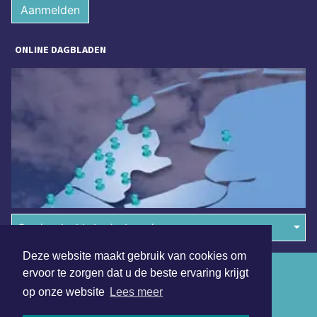
Aanmelden
ONLINE DAGBLADEN
Overige dagbladen in de regio
Deze website maakt gebruik van cookies om
Algemene voorwaarden
ervoor te zorgen dat u de beste ervaring krijgt
op onze website
Lees meer
Disclaimer