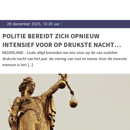
29 december 2025, 13:35 uur
|
POLITIE BEREIDT ZICH OPNIEUW
INTENSIEF VOOR OP DRUKSTE NACHT
VAN HET JAAR
NEDERLAND - Zoals altijd bereiden we ons voor op de van oudsher
drukste nacht van het jaar: de viering van oud en nieuw. Voor de meeste
mensen is het [...]