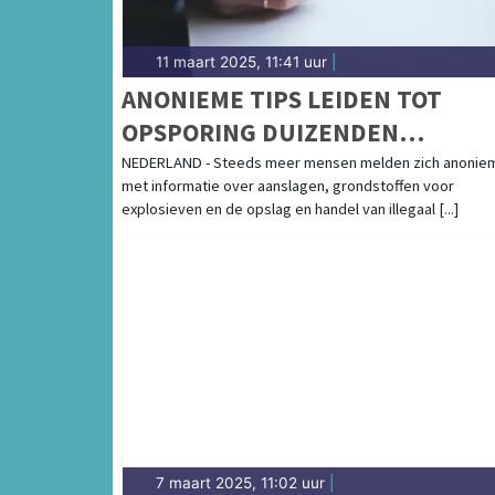
11 maart 2025, 11:41 uur
|
ANONIEME TIPS LEIDEN TOT
OPSPORING DUIZENDEN
VERDACHTEN
NEDERLAND - Steeds meer mensen melden zich anonie
met informatie over aanslagen, grondstoffen voor
explosieven en de opslag en handel van illegaal [...]
7 maart 2025, 11:02 uur
|