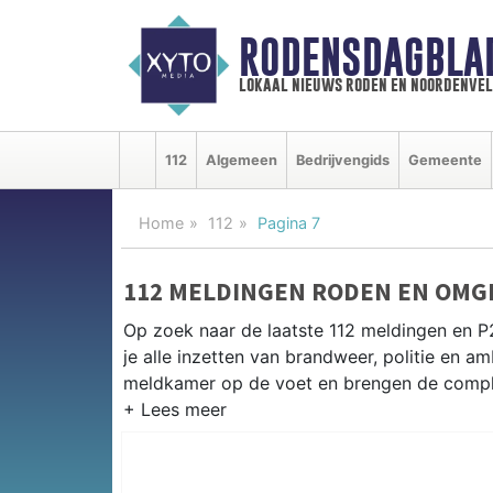
RODENSDAGBLA
lokaal nieuws roden en noordenve
112
Algemeen
Bedrijvengids
Gemeente
Home
112
Pagina 7
112 MELDINGEN RODEN EN OMG
Op zoek naar de laatste 112 meldingen en 
je alle inzetten van brandweer, politie en 
meldkamer op de voet en brengen de complet
P2000 MELDINGEN RODEN
Van incidenten op de N372 en de Leeksterw