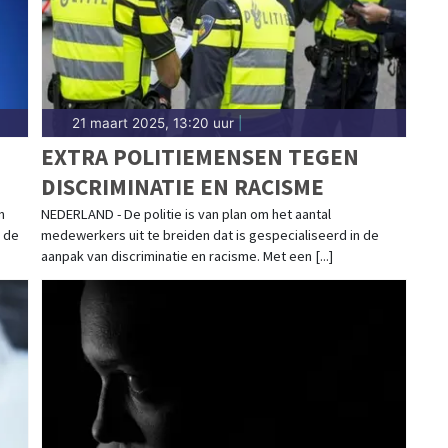
21 maart 2025, 13:20 uur
|
EXTRA POLITIEMENSEN TEGEN
DISCRIMINATIE EN RACISME
n
NEDERLAND - De politie is van plan om het aantal
d de
medewerkers uit te breiden dat is gespecialiseerd in de
aanpak van discriminatie en racisme. Met een [...]