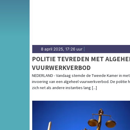
andere dorpen in de gemeente Noordenveld 
8 april 2025, 17:26 uur
|
POLITIE TEVREDEN MET ALGEHE
VUURWERKVERBOD
NEDERLAND - Vandaag stemde de Tweede Kamer in met
invoering van een algeheel vuurwerkverbod. De politie 
zich net als andere instanties lang [...]