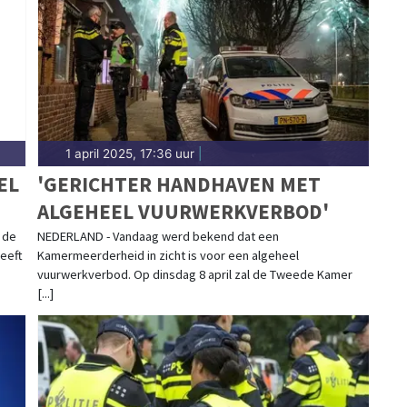
— wij brengen het nieuws.
1 april 2025, 17:36 uur
|
EL
'GERICHTER HANDHAVEN MET
ALGEHEEL VUURWERKVERBOD'
 de
NEDERLAND - Vandaag werd bekend dat een
heeft
Kamermeerderheid in zicht is voor een algeheel
vuurwerkverbod. Op dinsdag 8 april zal de Tweede Kamer
[...]