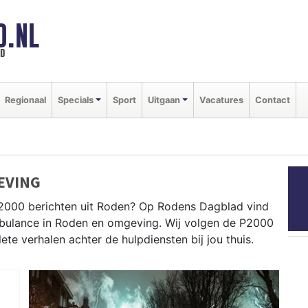
D.NL
ld
Regionaal
Specials
Sport
Uitgaan
Vacatures
Contact
EVING
P2000 berichten uit Roden? Op Rodens Dagblad vind
ambulance in Roden en omgeving. Wij volgen de P2000
e verhalen achter de hulpdiensten bij jou thuis.
eg tot meldingen in Roden centrum, Peize, Norg en