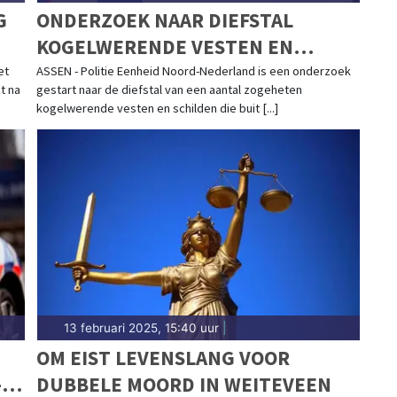
G
ONDERZOEK NAAR DIEFSTAL
KOGELWERENDE VESTEN EN
SCHILDEN IN ZUIDLAREN EN ASSEN
et
ASSEN - Politie Eenheid Noord-Nederland is een onderzoek
t na
gestart naar de diefstal van een aantal zogeheten
kogelwerende vesten en schilden die buit [...]
13 februari 2025, 15:40 uur
|
OM EIST LEVENSLANG VOOR
-
DUBBELE MOORD IN WEITEVEEN