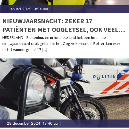
1 januari 2025, 9:54 uur
|
NIEUWJAARSNACHT: ZEKER 17
PATIËNTEN MET OOGLETSEL, OOK VEEL
ALCOHOLVERGIFTIGING ONDER
NEDERLAND - Ziekenhuizen in het hele land hebben het in de
nieuwjaarsnacht druk gehad. In het Oogziekenhuis in Rotterdam waren
JONGEREN
er tot vanmorgen al 17 [...]
28 december 2024, 18:46 uur
|