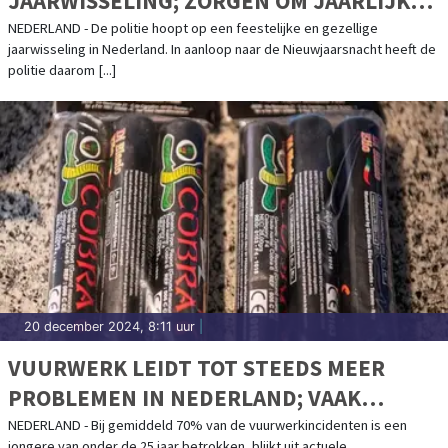
JAARWISSELING; ZORGEN OM JAARLIJKS
TERUGKEREND GEWELD
NEDERLAND - De politie hoopt op een feestelijke en gezellige
jaarwisseling in Nederland. In aanloop naar de Nieuwjaarsnacht heeft de
politie daarom [...]
20 december 2024, 8:11 uur
|
VUURWERK LEIDT TOT STEEDS MEER
PROBLEMEN IN NEDERLAND; VAAK
TIENERS BETROKKEN BIJ INCIDENTEN
NEDERLAND - Bij gemiddeld 70% van de vuurwerkincidenten is een
jongere van onder de 25 jaar betrokken, blijkt uit actuele