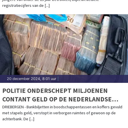
registratiecijfers van de [...]
20 december 2024, 8:01 uur
|
POLITIE ONDERSCHEPT MILJOENEN
CONTANT GELD OP DE NEDERLANDSE
WEGEN
DRIEBERGEN - Bankbiljetten in boodschappentassen en koffers gevuld
met stapels geld, verstopt in verborgen ruimtes of gewoon op de
achterbank. De [...]