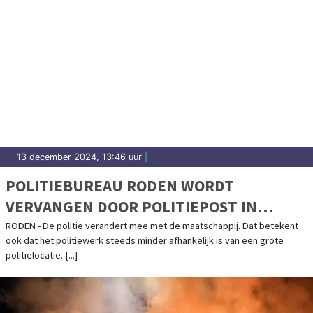
13 december 2024, 13:46 uur
|
POLITIEBUREAU RODEN WORDT
VERVANGEN DOOR POLITIEPOST IN
GEMEENTEHUIS
RODEN - De politie verandert mee met de maatschappij. Dat betekent
ook dat het politiewerk steeds minder afhankelijk is van een grote
politielocatie. [...]