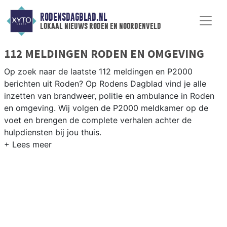
RODENSDAGBLAD.NL
lokaal nieuws roden en noordenveld
112 MELDINGEN RODEN EN OMGEVING
Op zoek naar de laatste 112 meldingen en P2000
berichten uit Roden? Op Rodens Dagblad vind je alle
inzetten van brandweer, politie en ambulance in Roden
en omgeving. Wij volgen de P2000 meldkamer op de
voet en brengen de complete verhalen achter de
hulpdiensten bij jou thuis.
P2000 MELDINGEN RODEN
Van incidenten op de N372 en de Leeksterweg tot
meldingen in Roden centrum, Peize, Norg en andere
dorpen in de gemeente Noordenveld — wij brengen het
nieuws.