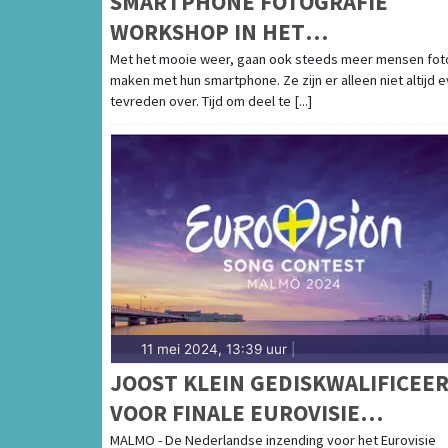
SMARTPHONE FOTOGRAFIE
WORKSHOP IN HET
ZUIDERZEEMUSEUM
Met het mooie weer, gaan ook steeds meer mensen fot
maken met hun smartphone. Ze zijn er alleen niet altijd 
tevreden over. Tijd om deel te [...]
11 mei 2024, 13:39 uur
|
JOOST KLEIN GEDISKWALIFICEE
VOOR FINALE EUROVISIE
SONGFESTIVAL
MALMO - De Nederlandse inzending voor het Eurovisie