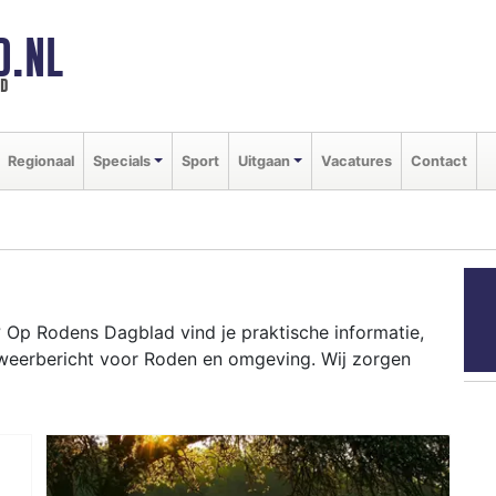
D.NL
ld
Regionaal
Specials
Sport
Uitgaan
Vacatures
Contact
Op Rodens Dagblad vind je praktische informatie,
 weerbericht voor Roden en omgeving. Wij zorgen
N
ten als de Roder Markt tot het weersbericht voor