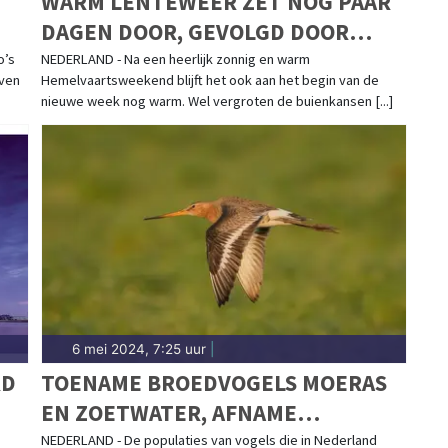
WARM LENTEWEER ZET NOG PAAR
DAGEN DOOR, GEVOLGD DOOR
WISSELVALLIGHEID
o’s
NEDERLAND - Na een heerlijk zonnig en warm
even
Hemelvaartsweekend blijft het ook aan het begin van de
nieuwe week nog warm. Wel vergroten de buienkansen [...]
6 mei 2024, 7:25 uur
|
RD
TOENAME BROEDVOGELS MOERAS
EN ZOETWATER, AFNAME
BOERENLANDVOGELS
NEDERLAND - De populaties van vogels die in Nederland