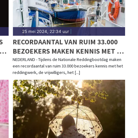
25 mei 2024, 22:34 uur
|
S
RECORDAANTAL VAN RUIM 33.000
BEZOEKERS MAKEN KENNIS MET DE
KNRM BIJ 46 REDDINGSTATIONS
NEDERLAND - Tijdens de Nationale Reddingbootdag maken
een recordaantal van ruim 33.000 bezoekers kennis met het
DOOR HEEL NEDERLAND OP
reddingwerk, de vrijwilligers, het [...]
NATIONALE REDDINGBOOTDAG