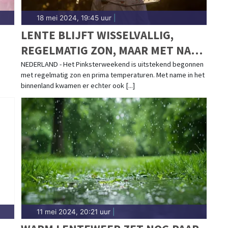
18 mei 2024, 19:45 uur
|
LENTE BLIJFT WISSELVALLIG,
REGELMATIG ZON, MAAR MET NAME
MIDWEEKS OOK WEER PITTIGE
NEDERLAND - Het Pinksterweekend is uitstekend begonnen
met regelmatig zon en prima temperaturen. Met name in het
BUIEN
binnenland kwamen er echter ook [...]
11 mei 2024, 20:21 uur
|