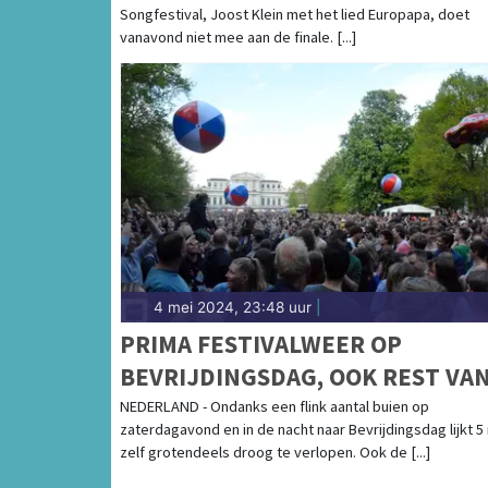
Songfestival, Joost Klein met het lied Europapa, doet
vanavond niet mee aan de finale. [...]
4 mei 2024, 23:48 uur
|
PRIMA FESTIVALWEER OP
BEVRIJDINGSDAG, OOK REST VA
DE WEEK GROTENDEELS DROOG
NEDERLAND - Ondanks een flink aantal buien op
zaterdagavond en in de nacht naar Bevrijdingsdag lijkt 5
zelf grotendeels droog te verlopen. Ook de [...]