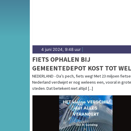
de regio Noordenveld en het noorden van D
4 juni 2024, 9:48 uur
|
FIETS OPHALEN BIJ
GEMEENTEDEPOT KOST TOT WE
50 EURO
NEDERLAND - Da’s pech, fiets weg! Met 23 miljoen fietse
Nederland verdwijnt er nog weleens een, vooral in grot
steden. Dat betekent niet altijd [...]