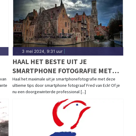
renthe.
3 mei 2024, 9:31 uur
|
D
HAAL HET BESTE UIT JE
SMARTPHONE FOTOGRAFIE MET
DEZE ULTIEME TIPS!
 van
Haal het maximale uit je smartphonefotografie met deze
ante
ultieme tips door smartphone fotograaf Fred van Eck! Of je
nu een doorgewinterde professional [...]