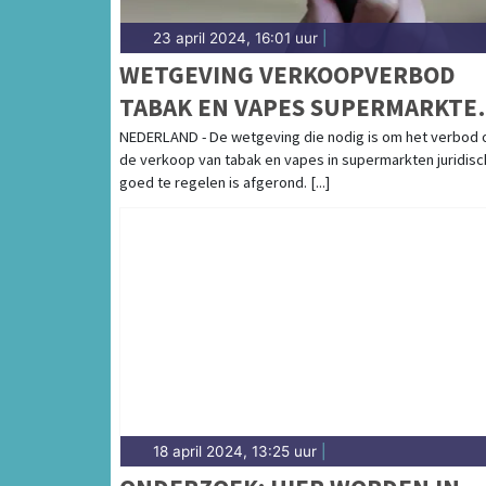
23 april 2024, 16:01 uur
|
WETGEVING VERKOOPVERBOD
TABAK EN VAPES SUPERMARKTE
AFGEROND
NEDERLAND - De wetgeving die nodig is om het verbod 
de verkoop van tabak en vapes in supermarkten juridisc
goed te regelen is afgerond. [...]
18 april 2024, 13:25 uur
|