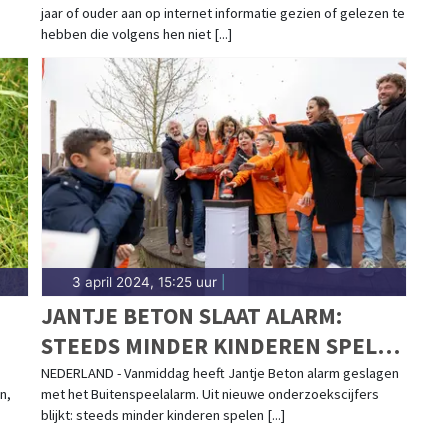
jaar of ouder aan op internet informatie gezien of gelezen te
hebben die volgens hen niet [...]
3 april 2024, 15:25 uur
|
JANTJE BETON SLAAT ALARM:
STEEDS MINDER KINDEREN SPELEN
BUITEN!
NEDERLAND - Vanmiddag heeft Jantje Beton alarm geslagen
n,
met het Buitenspeelalarm. Uit nieuwe onderzoekscijfers
blijkt: steeds minder kinderen spelen [...]