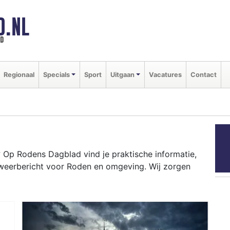
D.NL
ld
Regionaal
Specials
Sport
Uitgaan
Vacatures
Contact
Op Rodens Dagblad vind je praktische informatie,
 weerbericht voor Roden en omgeving. Wij zorgen
N
ten als de Roder Markt tot het weersbericht voor