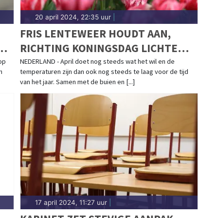
20 april 2024, 22:35 uur
|
FRIS LENTEWEER HOUDT AAN,
N
RICHTING KONINGSDAG LICHTE
VERBETERING
op
NEDERLAND - April doet nog steeds wat het wil en de
h
temperaturen zijn dan ook nog steeds te laag voor de tijd
van het jaar. Samen met de buien en [...]
17 april 2024, 11:27 uur
|