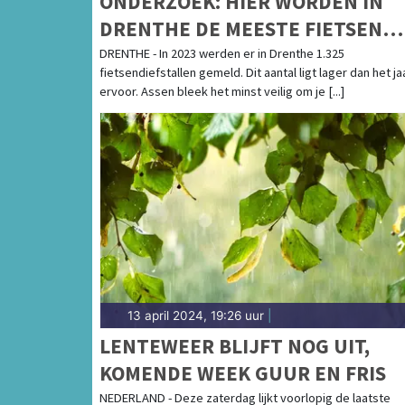
ONDERZOEK: HIER WORDEN IN
DRENTHE DE MEESTE FIETSEN
GESTOLEN
DRENTHE - In 2023 werden er in Drenthe 1.325
fietsendiefstallen gemeld. Dit aantal ligt lager dan het ja
ervoor. Assen bleek het minst veilig om je [...]
13 april 2024, 19:26 uur
|
LENTEWEER BLIJFT NOG UIT,
KOMENDE WEEK GUUR EN FRIS
NEDERLAND - Deze zaterdag lijkt voorlopig de laatste