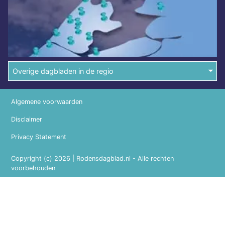
Overige dagbladen in de regio
Algemene voorwaarden
Disclaimer
Privacy Statement
Copyright (c) 2026 | Rodensdagblad.nl - Alle rechten
voorbehouden