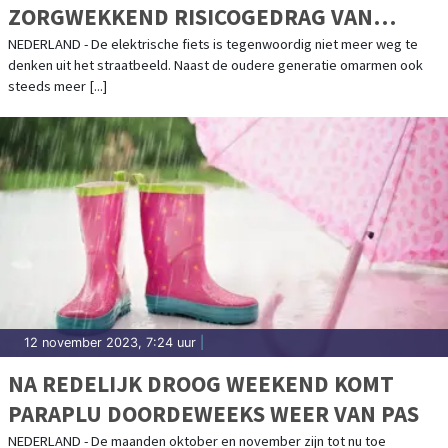
ZORGWEKKEND RISICOGEDRAG VAN
JONGEREN OP ELEKTRISCHE FIETS
NEDERLAND - De elektrische fiets is tegenwoordig niet meer weg te
denken uit het straatbeeld. Naast de oudere generatie omarmen ook
steeds meer [...]
12 november 2023, 7:24 uur
|
NA REDELIJK DROOG WEEKEND KOMT
PARAPLU DOORDEWEEKS WEER VAN PAS
NEDERLAND - De maanden oktober en november zijn tot nu toe