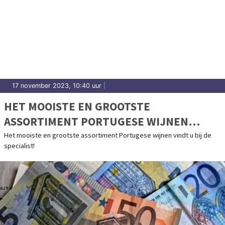
17 november 2023, 10:40 uur
|
HET MOOISTE EN GROOTSTE
ASSORTIMENT PORTUGESE WIJNEN
VINDT U BIJ DE SPECIALIST!
Het mooiste en grootste assortiment Portugese wijnen vindt u bij de
specialist!