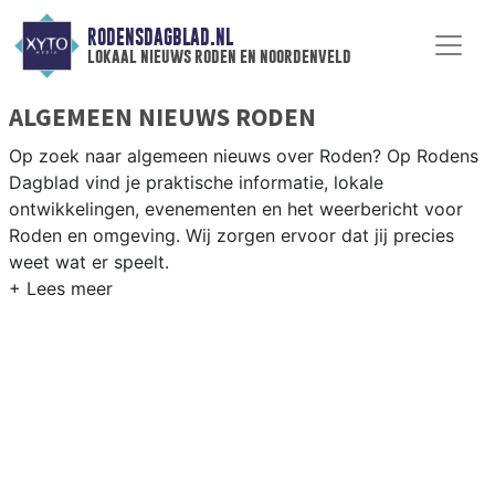
RODENSDAGBLAD.NL
lokaal nieuws roden en noordenveld
ALGEMEEN NIEUWS RODEN
Op zoek naar algemeen nieuws over Roden? Op Rodens
Dagblad vind je praktische informatie, lokale
ontwikkelingen, evenementen en het weerbericht voor
Roden en omgeving. Wij zorgen ervoor dat jij precies
weet wat er speelt.
PRAKTISCHE INFORMATIE RODEN
Van werkzaamheden op de N372 en evenementen als de
Roder Markt tot het weersbericht voor de regio
Noordenveld en het noorden van Drenthe.