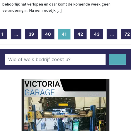
behoorlijk nat verlopen en daar komt de komende week geen
verandering in. Na een redelijk [...]
1
...
39
40
41
(current)
42
43
...
72