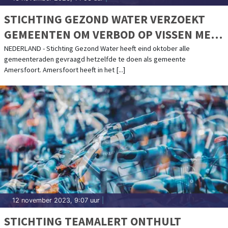
STICHTING GEZOND WATER VERZOEKT
GEMEENTEN OM VERBOD OP VISSEN MET
LOOD
NEDERLAND - Stichting Gezond Water heeft eind oktober alle
gemeenteraden gevraagd hetzelfde te doen als gemeente
Amersfoort. Amersfoort heeft in het [...]
12 november 2023, 9:07 uur
|
STICHTING TEAMALERT ONTHULT