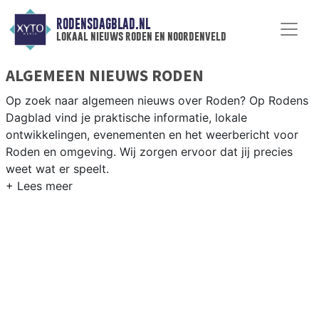
RODENSDAGBLAD.NL
lokaal nieuws roden en noordenveld
ALGEMEEN NIEUWS RODEN
Op zoek naar algemeen nieuws over Roden? Op Rodens
Dagblad vind je praktische informatie, lokale
ontwikkelingen, evenementen en het weerbericht voor
Roden en omgeving. Wij zorgen ervoor dat jij precies
weet wat er speelt.
PRAKTISCHE INFORMATIE RODEN
Van werkzaamheden op de N372 en evenementen als de
Roder Markt tot het weersbericht voor de regio
Noordenveld en het noorden van Drenthe.