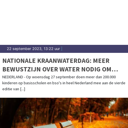
22 september 2023, 13:22 uur
|
NATIONALE KRAANWATERDAG: MEER
BEWUSTZIJN OVER WATER NODIG OM
WATERGEBRUIK TE VERLAGEN
NEDERLAND - Op woensdag 27 september doen meer dan 200.000
kinderen op basisscholen en bso's in heel Nederland mee aan de vierde
editie van [...]