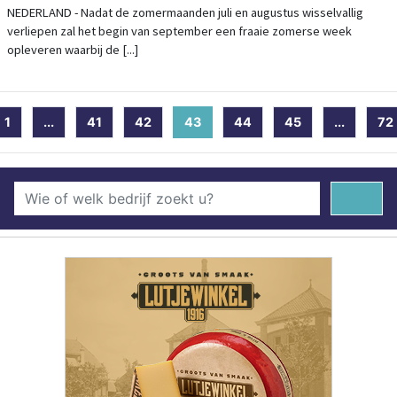
NEDERLAND - Nadat de zomermaanden juli en augustus wisselvallig
verliepen zal het begin van september een fraaie zomerse week
opleveren waarbij de [...]
1
...
41
42
43
(current)
44
45
...
72