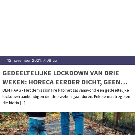
12 november 2021, 7:08 uur
|
GEDEELTELIJKE LOCKDOWN VAN DRIE
WEKEN: HORECA EERDER DICHT, GEEN
PUBLIEK BIJ SPORTWEDSTRIJDEN
DEN HAAG - Het demissionaire kabinet zal vanavond een gedeeltelijke
lockdown aankondigen die drie weken gaat duren. Enkele maatregelen
die hierin [...]