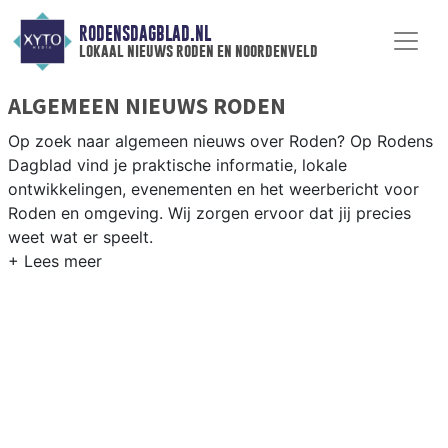
RODENSDAGBLAD.NL
lokaal nieuws roden en noordenveld
ALGEMEEN NIEUWS RODEN
Op zoek naar algemeen nieuws over Roden? Op Rodens
Dagblad vind je praktische informatie, lokale
ontwikkelingen, evenementen en het weerbericht voor
Roden en omgeving. Wij zorgen ervoor dat jij precies
weet wat er speelt.
PRAKTISCHE INFORMATIE RODEN
Van werkzaamheden op de N372 en evenementen als de
Roder Markt tot het weersbericht voor de regio
Noordenveld en het noorden van Drenthe.