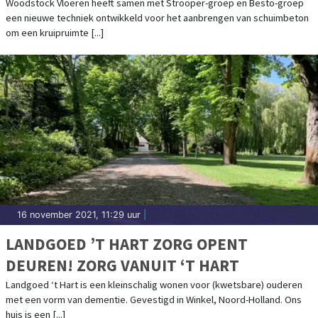
Woodstock Vloeren heeft samen met Strooper-groep en Besto-groep
een nieuwe techniek ontwikkeld voor het aanbrengen van schuimbeton
om een kruipruimte [...]
16 november 2021, 11:29 uur
|
LANDGOED ’T HART ZORG OPENT
DEUREN! ZORG VANUIT ‘T HART
Landgoed ‘t Hart is een kleinschalig wonen voor (kwetsbare) ouderen
met een vorm van dementie. Gevestigd in Winkel, Noord-Holland. Ons
huis is een [...]