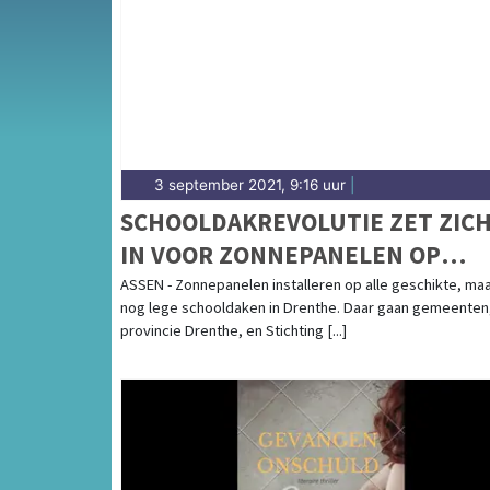
de regio Noordenveld en het noorden van D
3 september 2021, 9:16 uur
|
SCHOOLDAKREVOLUTIE ZET ZIC
IN VOOR ZONNEPANELEN OP
DRENTSE SCHOLEN
ASSEN - Zonnepanelen installeren op alle geschikte, ma
nog lege schooldaken in Drenthe. Daar gaan gemeenten
provincie Drenthe, en Stichting [...]