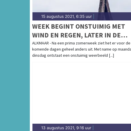
15 augustus 2021, 6:35 uur
|
WEEK BEGINT ONSTUIMIG MET
WIND EN REGEN, LATER IN DE
WEEK RUSTIGER
ALKMAAR - Na een prima zomerweek ziet het er voor de
komende dagen geheel anders uit. Met name op maand
dinsdag ontstaat een onstuimig weerbeeld [...]
13 augustus 2021, 9:16 uur
|