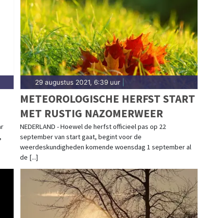
renthe.
29 augustus 2021, 6:39 uur
|
H
METEOROLOGISCHE HERFST START
MET RUSTIG NAZOMERWEER
ar
NEDERLAND - Hoewel de herfst officieel pas op 22
,
september van start gaat, begint voor de
weerdeskundigheden komende woensdag 1 september al
de [...]