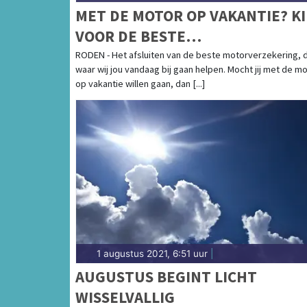
MET DE MOTOR OP VAKANTIE? KI
VOOR DE BESTE
MOTORVERZEKERING!
RODEN - Het afsluiten van de beste motorverzekering, d
waar wij jou vandaag bij gaan helpen. Mocht jij met de m
op vakantie willen gaan, dan [...]
1 augustus 2021, 6:51 uur
|
AUGUSTUS BEGINT LICHT
WISSELVALLIG