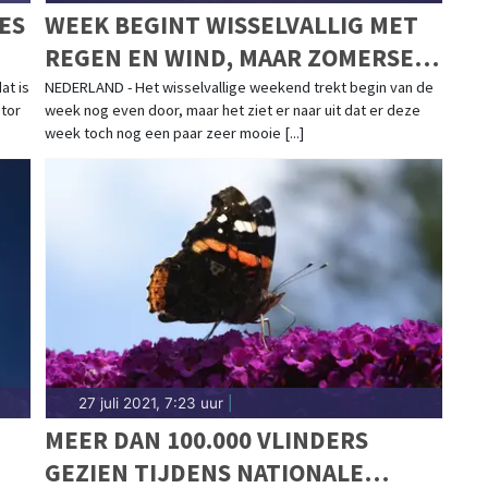
ES
WEEK BEGINT WISSELVALLIG MET
REGEN EN WIND, MAAR ZOMERSE
DAGEN ZIJN OP KOMST
at is
NEDERLAND - Het wisselvallige weekend trekt begin van de
otor
week nog even door, maar het ziet er naar uit dat er deze
week toch nog een paar zeer mooie [...]
27 juli 2021, 7:23 uur
|
MEER DAN 100.000 VLINDERS
GEZIEN TIJDENS NATIONALE