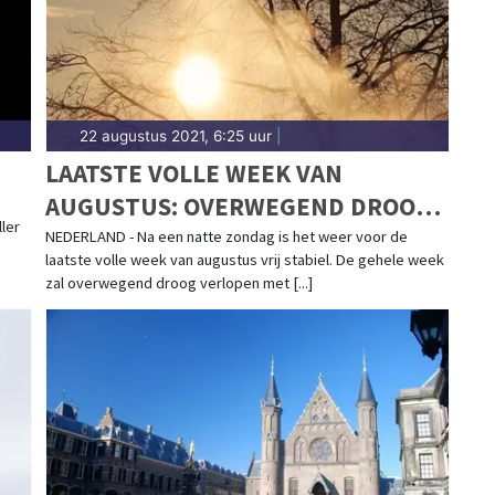
22 augustus 2021, 6:25 uur
|
LAATSTE VOLLE WEEK VAN
AUGUSTUS: OVERWEGEND DROOG
ller
MET REGELMATIG ZON
NEDERLAND - Na een natte zondag is het weer voor de
laatste volle week van augustus vrij stabiel. De gehele week
zal overwegend droog verlopen met [...]