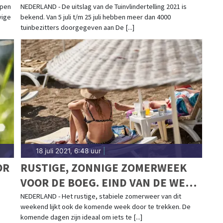
TUINVLINDERTELLING
open
NEDERLAND - De uitslag van de Tuinvlindertelling 2021 is
vige
bekend. Van 5 juli t/m 25 juli hebben meer dan 4000
tuinbezitters doorgegeven aan De [...]
18 juli 2021, 6:48 uur
|
OR
RUSTIGE, ZONNIGE ZOMERWEEK
VOOR DE BOEG. EIND VAN DE WEEK
WARMER MET KANS OP ONWEER
NEDERLAND - Het rustige, stabiele zomerweer van dit
weekend lijkt ook de komende week door te trekken. De
komende dagen zijn ideaal om iets te [...]