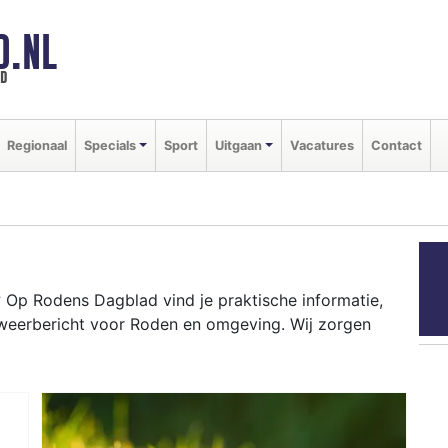
D.NL
ld
Regionaal
Specials
Sport
Uitgaan
Vacatures
Contact
Op Rodens Dagblad vind je praktische informatie,
 weerbericht voor Roden en omgeving. Wij zorgen
N
ten als de Roder Markt tot het weersbericht voor