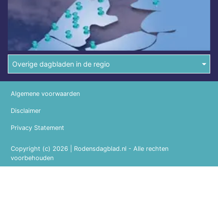
Overige dagbladen in de regio
Algemene voorwaarden
Disclaimer
Privacy Statement
Copyright (c) 2026 | Rodensdagblad.nl - Alle rechten
voorbehouden