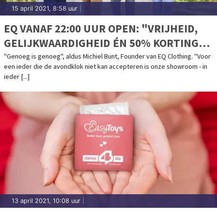
15 april 2021, 8:58 uur
|
EQ VANAF 22:00 UUR OPEN: "VRIJHEID,
GELIJKWAARDIGHEID ÉN 50% KORTING
VOOR IEDEREEN"
"Genoeg is genoeg", aldus Michiel Bunt, Founder van EQ Clothing. "Voor
een ieder die de avondklok niet kan accepteren is onze showroom - in
ieder [...]
13 april 2021, 10:08 uur
|