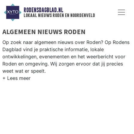
RODENSDAGBLAD.NL
lokaal nieuws roden en noordenveld
ALGEMEEN NIEUWS RODEN
Op zoek naar algemeen nieuws over Roden? Op Rodens
Dagblad vind je praktische informatie, lokale
ontwikkelingen, evenementen en het weerbericht voor
Roden en omgeving. Wij zorgen ervoor dat jij precies
weet wat er speelt.
PRAKTISCHE INFORMATIE RODEN
Van werkzaamheden op de N372 en evenementen als de
Roder Markt tot het weersbericht voor de regio
Noordenveld en het noorden van Drenthe.