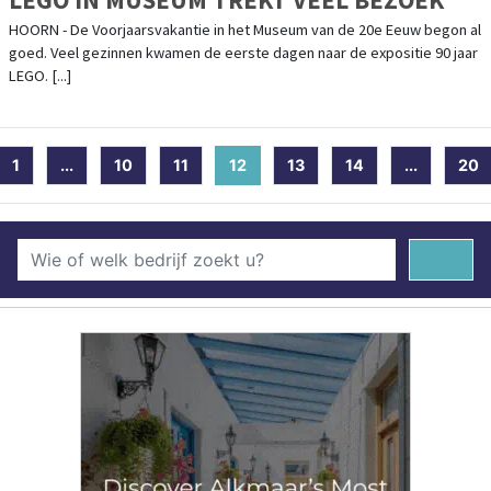
HOORN - De Voorjaarsvakantie in het Museum van de 20e Eeuw begon al
goed. Veel gezinnen kwamen de eerste dagen naar de expositie 90 jaar
LEGO. [...]
1
...
10
11
12
(current)
13
14
...
20