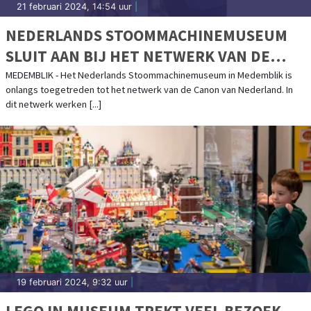
21 februari 2024, 14:54 uur
|
NEDERLANDS STOOMMACHINEMUSEUM
SLUIT AAN BIJ HET NETWERK VAN DE
CANON VAN NEDERLAND
MEDEMBLIK - Het Nederlands Stoommachinemuseum in Medemblik is
onlangs toegetreden tot het netwerk van de Canon van Nederland. In
dit netwerk werken [...]
19 februari 2024, 9:32 uur
|
LEGO IN MUSEUM TREKT VEEL BEZOEK